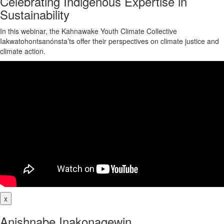
Celebrating Indigenous Expertise in
Sustainability
In this webinar, the Kahnawake Youth Climate Collective
Iakwatohontsanónsta’ts offer their perspectives on climate justice and
climate action.
x
Anishnabe Inakonagewin