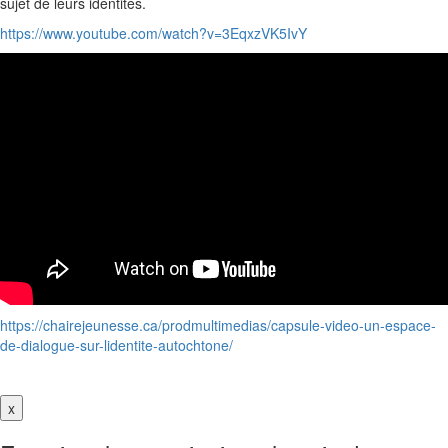
sujet de leurs identités.
https://www.youtube.com/watch?v=3EqxzVK5IvY
https://chairejeunesse.ca/prodmultimedias/capsule-video-un-espace-
de-dialogue-sur-lidentite-autochtone/
x