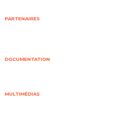
Étudiants
Personnels de recherche
PARTENAIRES
Partenaires universitaires
Partenaires sociocommunautaires
Partenaires gouvernementaux
Organismes rassembleurs
Partenaires internationaux
DOCUMENTATION
Documentation jeunesse
Soutenue par la CRJ
Jeunesse en chiffres
Liée à la Covid-19
MULTIMÉDIAS
Outils visuels
Documents audios et vidéos
Webinaires
Cours en ligne