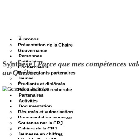
À propos
Présentation de la Chaire
Gouvernance
Personnes
Cotitulaires
Synthèse |
Parce que mes compétences valen
Cochercheurs
au Québec
.
Représentants partenaires
Jeunes
Étudiants et diplômés
Personnels de recherche
Partenaires
Activités
Documentation
Résumés et vulgarisation
Documentation jeunesse
Soutenue par la CRJ
Cahiers de la CRJ
Jeunesse en chiffres