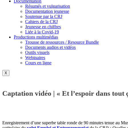
Documentation
Résumés et vulgarisation
Documentation jeunesse
Soutenue par la CRJ
Cahiers de la CRJ
Jeunesse en chiffres
Liée à la Covid-19
Productions multimédias
Trousse de ressources / Resource Bundle
Documents audios et vidéos
Outils visuels
Webinaires
Cours en ligne
X
Captation vidéo | « Et l’espoir dans tout 
Enregistrement d’une superbe table ronde de 90 minutes tenue au Musée 
cotitulaire du
volet Emploi et Entrepreneuriat
de la CRJ) :
Quelles 