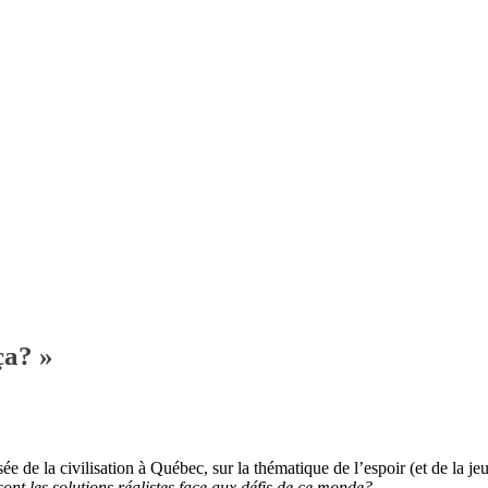
ça? »
de la civilisation à Québec, sur la thématique de l’espoir (et de la je
sont les solutions réalistes face aux défis de ce monde?