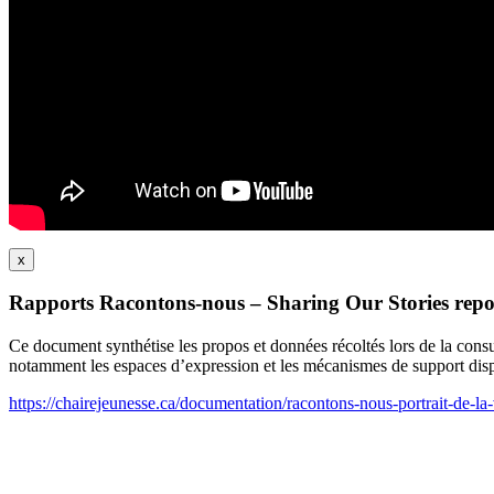
x
Rapports Racontons-nous – Sharing Our Stories repo
Ce document synthétise les propos et données récoltés lors de la cons
notamment les espaces d’expression et les mécanismes de support disp
https://chairejeunesse.ca/documentation/racontons-nous-portrait-de-la-