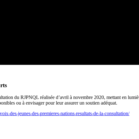
rts
ultation du RJPNQL réalisée d’avril à novembre 2020, mettant en lumièr
onibles ou à envisager pour leur assurer un soutien adéquat.
voix-des-jeunes-des-premieres-nations-resultats-de-la-consultation/