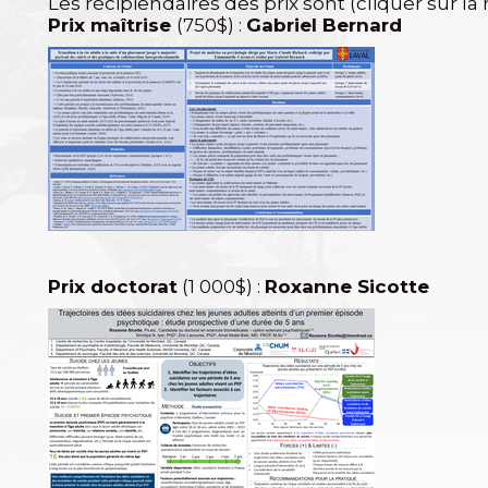
Les récipiendaires des prix sont (cliquer sur la
Prix maîtrise
(750$) :
Gabriel Bernard
Prix doctorat
(1 000$) :
Roxanne Sicotte