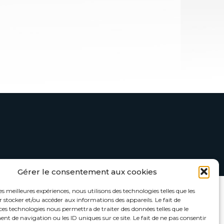
Gérer le consentement aux cookies
DOCUMENTATION
MULTIMÉDIAS
les meilleures expériences, nous utilisons des technologies telles que les
ocumentation jeunesse
Outils visuels
 stocker et/ou accéder aux informations des appareils. Le fait de
outenue par la CRJ
Documents audios et vidéos
ces technologies nous permettra de traiter des données telles que le
eunesse en chiffres
Webinaires
 de navigation ou les ID uniques sur ce site. Le fait de ne pas consentir
iée à la Covid-19
Cours en ligne