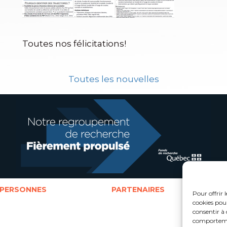
Toutes nos félicitations!
Toutes les nouvelles
PERSONNES
PARTENAIRES
Pour offrir 
Cotitulaires
Partenaires universitaires
D
cookies pour
Cochercheurs
Partenaires sociocommunautaires
S
consentir à 
Représentants partenaires
Partenaires gouvernementaux
J
comportement
Jeunes
Organismes rassembleurs
L