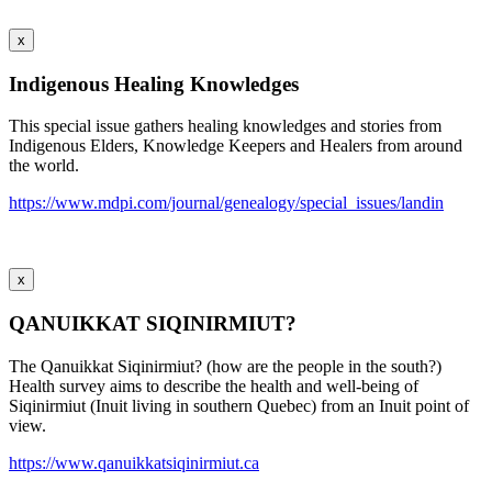
x
Indigenous Healing Knowledges
This special issue gathers healing knowledges and stories from
Indigenous Elders, Knowledge Keepers and Healers from around
the world.
https://www.mdpi.com/journal/genealogy/special_issues/landin
x
QANUIKKAT SIQINIRMIUT?
The Qanuikkat Siqinirmiut? (how are the people in the south?)
Health survey aims to describe the health and well-being of
Siqinirmiut (Inuit living in southern Quebec) from an Inuit point of
view.
https://www.qanuikkatsiqinirmiut.ca