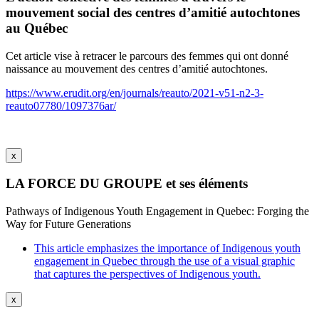
mouvement social des centres d’amitié autochtones
au Québec
Cet article vise à retracer le parcours des femmes qui ont donné
naissance au mouvement des centres d’amitié autochtones.
https://www.erudit.org/en/journals/reauto/2021-v51-n2-3-
reauto07780/1097376ar/
x
LA FORCE DU GROUPE et ses éléments
Pathways of Indigenous Youth Engagement in Quebec: Forging the
Way for Future Generations
This article emphasizes the importance of Indigenous youth
engagement in Quebec through the use of a visual graphic
that captures the perspectives of Indigenous youth.
x