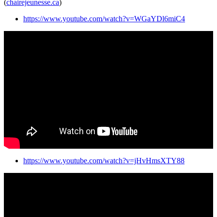
(
chairejeunesse.ca
)
https://www.youtube.com/watch?v=WGaYDl6miC4
https://www.youtube.com/watch?v=jHvHmsXTY88