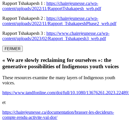
Rapport Tshakapesh 1 :
https://chairejeunesse.ca/wp-
content/uploads/2022/11/RapportTshakapesh_web.pdf
Rapport Tshakapesh 2 :
https://chairejeunesse.ca/wp-
content/uploads/2022/11/Rapport_TshakapeshPhase2_web.pdf
Rapport Tshakapesh 3 :
https://www.chairejeunesse.ca/wp-
content/uploads/2023/02/Rapport_Tshakapesh3_web.pdf
FERMER
« We are slowly reclaiming for ourselves »: the
generative possibilities of Indigenous youth voices
These resources examine the many layers of Indigenous youth
voices.
https://www.tandfonline.com/doi/full/10.1080/13676261.2023.22489
et
https://chairejeunesse.ca/documentation/brasser-les-decideurs-
compte-rendu-activite-val-dor/