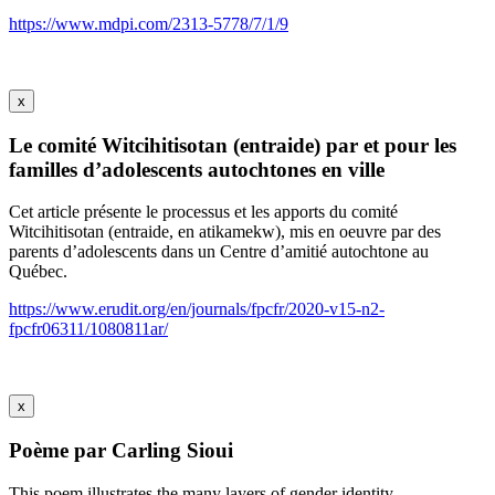
https://www.mdpi.com/2313-5778/7/1/9
x
Le comité Witcihitisotan (entraide) par et pour les
familles d’adolescents autochtones en ville
Cet article présente le processus et les apports du comité
Witcihitisotan (entraide, en atikamekw), mis en oeuvre par des
parents d’adolescents dans un Centre d’amitié autochtone au
Québec.
https://www.erudit.org/en/journals/fpcfr/2020-v15-n2-
fpcfr06311/1080811ar/
x
Poème par Carling Sioui
This poem illustrates the many layers of gender identity.