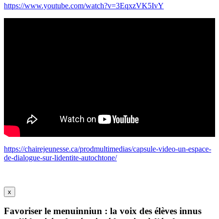
https://www.youtube.com/watch?v=3EqxzVK5IvY
https://chairejeunesse.ca/prodmultimedias/capsule-video-un-espace-
de-dialogue-sur-lidentite-autochtone/
x
Favoriser le menuinniun : la voix des élèves innus