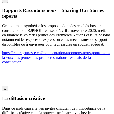
x
Rapports Racontons-nous – Sharing Our Stories
reports
Ce document synthétise les propos et données récoltés lors de la
consultation du RJPNQL réalisée d’avril à novembre 2020, mettant
en lumière la voix des jeunes des Premières Nations et leurs besoins,
notamment les espaces d’expression et les mécanismes de support
disponibles ou à envisager pour leur assurer un soutien adéquat.
https://chairejeunesse.ca/documentation/racontons-nous-portrait-de-
la-voix-des-jeunes-des-premieres-nations-resultats-de-la-
consultation/
x
La diffusion créative
Dans ce midi-causerie, les invités discutent de l’importance de la
diffusion créative et de la souveraineté narrative chez les