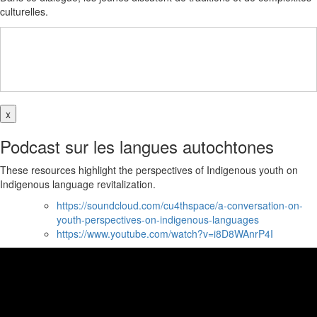
culturelles.
x
Podcast sur les langues autochtones
These resources highlight the perspectives of Indigenous youth on
Indigenous language revitalization.
https://soundcloud.com/cu4thspace/a-conversation-on-
youth-perspectives-on-indigenous-languages
https://www.youtube.com/watch?v=i8D8WAnrP4I