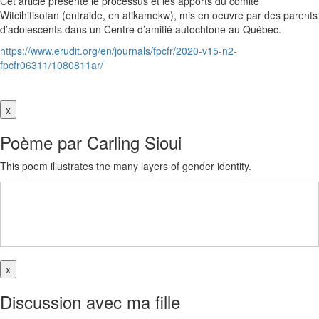
Cet article présente le processus et les apports du comité
Witcihitisotan (entraide, en atikamekw), mis en oeuvre par des parents
d’adolescents dans un Centre d’amitié autochtone au Québec.
https://www.erudit.org/en/journals/fpcfr/2020-v15-n2-
fpcfr06311/1080811ar/
x
Poème par Carling Sioui
This poem illustrates the many layers of gender identity.
x
Discussion avec ma fille