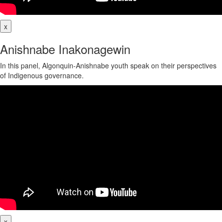
x
Anishnabe Inakonagewin
In this panel, Algonquin-Anishnabe youth speak on their perspectives
of Indigenous governance.
x