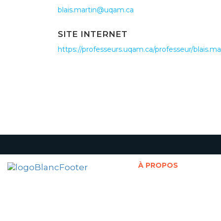
blais.martin@uqam.ca
SITE INTERNET
https://professeurs.uqam.ca/professeur/blais.ma
À PROPOS
Présentation de la Chaire
Abonnement à l'infolettre
Politique de confidentialité