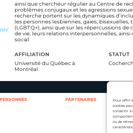
ainsi que chercheur régulier au Centre de rech
problèmes conjugaux et les agressions sexuel
recherche portent sur les dynamiques d’inclu
les personnes lesbiennes, gaies, bisexuelles, 
(LGBTQ+), ainsi que sur les répercussions de
rtin/
de vie, leurs relations interpersonnelles, ains
social.
AFFILIATION
STATUT
Université du Québec à
Cocherc
Montréal
PERSONNES
PARTENAIRES
Pour offrir 
cookies pour
Cotitulaires
Partenaires universitaires
D
Cochercheurs
Partenaires sociocommunautaires
S
consentir à 
Représentants partenaires
Partenaires gouvernementaux
J
comportement
Jeunes
Organismes rassembleurs
L
ou de retire
Étudiants
Partenaires internationaux
Personnels de recherche
caractéristi