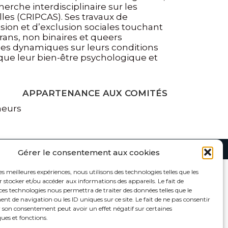
erche interdisciplinaire sur les
les (CRIPCAS). Ses travaux de
sion et d’exclusion sociales touchant
trans, non binaires et queers
 ces dynamiques sur leurs conditions
i que leur bien-être psychologique et
APPARTENANCE AUX COMITÉS
heurs
Gérer le consentement aux cookies
DOCUMENTATION
MULTIMÉDIAS
les meilleures expériences, nous utilisons des technologies telles que les
 stocker et/ou accéder aux informations des appareils. Le fait de
ocumentation jeunesse
Outils visuels
outenue par la CRJ
Documents audios et vidéos
ces technologies nous permettra de traiter des données telles que le
eunesse en chiffres
Webinaires
 de navigation ou les ID uniques sur ce site. Le fait de ne pas consentir
iée à la Covid-19
Cours en ligne
r son consentement peut avoir un effet négatif sur certaines
ques et fonctions.