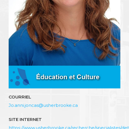
COURRIEL
Jo.anni.joncas@usherbrooke.ca
SITE INTERNET
https://www.usherbrooke.ca/recherche/specialistes/detai