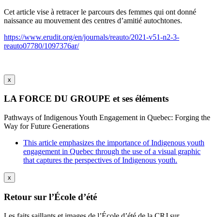
Cet article vise à retracer le parcours des femmes qui ont donné
naissance au mouvement des centres d’amitié autochtones.
https://www.erudit.org/en/journals/reauto/2021-v51-n2-3-
reauto07780/1097376ar/
x
LA FORCE DU GROUPE et ses éléments
Pathways of Indigenous Youth Engagement in Quebec: Forging the
Way for Future Generations
This article emphasizes the importance of Indigenous youth
engagement in Quebec through the use of a visual graphic
that captures the perspectives of Indigenous youth.
x
Retour sur l’École d’été
Les faits saillants et images de l’École d’été de la CRJ sur