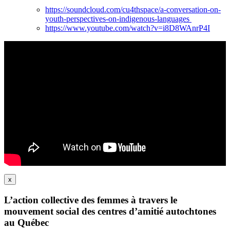
https://soundcloud.com/cu4thspace/a-conversation-on-
youth-perspectives-on-indigenous-languages
https://www.youtube.com/watch?v=i8D8WAnrP4I
x
L’action collective des femmes à travers le
mouvement social des centres d’amitié autochtones
au Québec