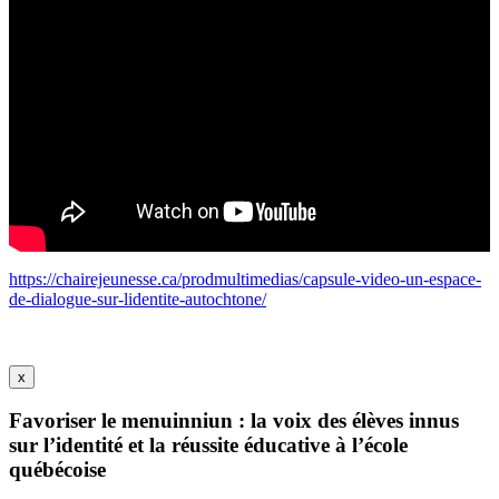
https://chairejeunesse.ca/prodmultimedias/capsule-video-un-espace-
de-dialogue-sur-lidentite-autochtone/
x
Favoriser le menuinniun : la voix des élèves innus
sur l’identité et la réussite éducative à l’école
québécoise