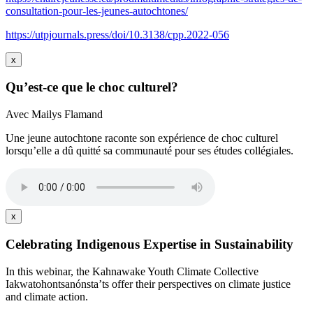
consultation-pour-les-jeunes-autochtones/
https://utpjournals.press/doi/10.3138/cpp.2022-056
x
Qu’est-ce que le choc culturel?
Avec Mailys Flamand
Une jeune autochtone raconte son expérience de choc culturel
lorsqu’elle a dû quitté sa communauté pour ses études collégiales.
x
Celebrating Indigenous Expertise in Sustainability
In this webinar, the Kahnawake Youth Climate Collective
Iakwatohontsanónsta’ts offer their perspectives on climate justice
and climate action.