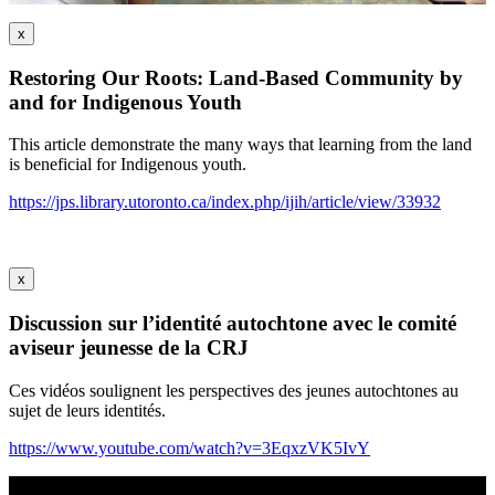
x
Restoring Our Roots: Land-Based Community by
and for Indigenous Youth
This article demonstrate the many ways that learning from the land
is beneficial for Indigenous youth.
https://jps.library.utoronto.ca/index.php/ijih/article/view/33932
x
Discussion sur l’identité autochtone avec le comité
aviseur jeunesse de la CRJ
Ces vidéos soulignent les perspectives des jeunes autochtones au
sujet de leurs identités.
https://www.youtube.com/watch?v=3EqxzVK5IvY