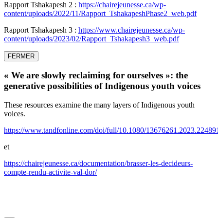
Rapport Tshakapesh 2 :
https://chairejeunesse.ca/wp-
content/uploads/2022/11/Rapport_TshakapeshPhase2_web.pdf
Rapport Tshakapesh 3 :
https://www.chairejeunesse.ca/wp-
content/uploads/2023/02/Rapport_Tshakapesh3_web.pdf
FERMER
« We are slowly reclaiming for ourselves »: the
generative possibilities of Indigenous youth voices
These resources examine the many layers of Indigenous youth
voices.
https://www.tandfonline.com/doi/full/10.1080/13676261.2023.22489
et
https://chairejeunesse.ca/documentation/brasser-les-decideurs-
compte-rendu-activite-val-dor/