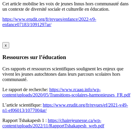
Cet article mobilise les voix de jeunes Innus hors communauté dans
un contexte de diversité sociale et culturelle en éducation.
https://www.erudit.org/fr/revues/enfance/2022-v9-
enfance07183/1091297ar/
x
Ressources sur l’éducation
Ces rapports et ressources scientifiques soulignent les enjeux que
vivent les jeunes autochtones dans leurs parcours scolaires hors
communauté.
Le rapport de recherche:
https://www.rcaaq.info/wp-
content/uploads/2020/05/Transitions-scolaires-harmonieuses_FR.pdf
L’article scientifique:
https://www.erudit.org/fr/revues/ef/2021-v49-
n1-ef06013/1077004ar/
Rapport Tshakapesh 1 :
https://chairejeunesse.ca/wp-
content/uploads/2022/11/RapportTshakapesh_web.pdf