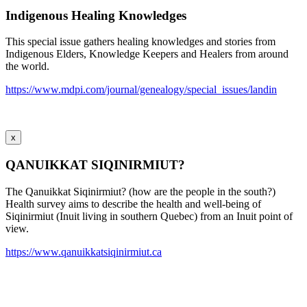
Indigenous Healing Knowledges
This special issue gathers healing knowledges and stories from
Indigenous Elders, Knowledge Keepers and Healers from around
the world.
https://www.mdpi.com/journal/genealogy/special_issues/landin
x
QANUIKKAT SIQINIRMIUT?
The Qanuikkat Siqinirmiut? (how are the people in the south?)
Health survey aims to describe the health and well-being of
Siqinirmiut (Inuit living in southern Quebec) from an Inuit point of
view.
https://www.qanuikkatsiqinirmiut.ca