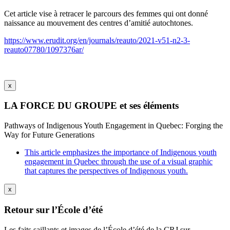
Cet article vise à retracer le parcours des femmes qui ont donné
naissance au mouvement des centres d’amitié autochtones.
https://www.erudit.org/en/journals/reauto/2021-v51-n2-3-
reauto07780/1097376ar/
x
LA FORCE DU GROUPE et ses éléments
Pathways of Indigenous Youth Engagement in Quebec: Forging the
Way for Future Generations
This article emphasizes the importance of Indigenous youth
engagement in Quebec through the use of a visual graphic
that captures the perspectives of Indigenous youth.
x
Retour sur l’École d’été
Les faits saillants et images de l’École d’été de la CRJ sur