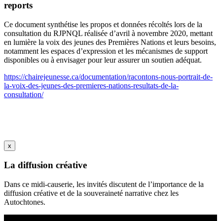
reports
Ce document synthétise les propos et données récoltés lors de la
consultation du RJPNQL réalisée d’avril à novembre 2020, mettant
en lumière la voix des jeunes des Premières Nations et leurs besoins,
notamment les espaces d’expression et les mécanismes de support
disponibles ou à envisager pour leur assurer un soutien adéquat.
https://chairejeunesse.ca/documentation/racontons-nous-portrait-de-
la-voix-des-jeunes-des-premieres-nations-resultats-de-la-
consultation/
x
La diffusion créative
Dans ce midi-causerie, les invités discutent de l’importance de la
diffusion créative et de la souveraineté narrative chez les
Autochtones.