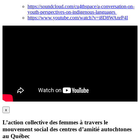
https://soundcloud.com/cu4thspace/a-conversation-on-
youth-perspectives-on-indigenous-languages
https://www.youtube.com/watch?v=i8D8WAnrP4I
x
L’action collective des femmes à travers le
mouvement social des centres d’amitié autochtones
au Québec