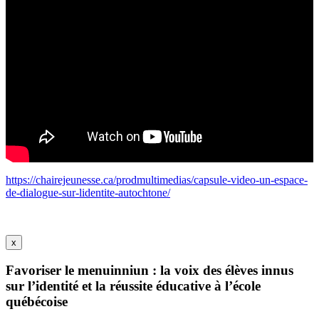
https://chairejeunesse.ca/prodmultimedias/capsule-video-un-espace-
de-dialogue-sur-lidentite-autochtone/
x
Favoriser le menuinniun : la voix des élèves innus
sur l’identité et la réussite éducative à l’école
québécoise