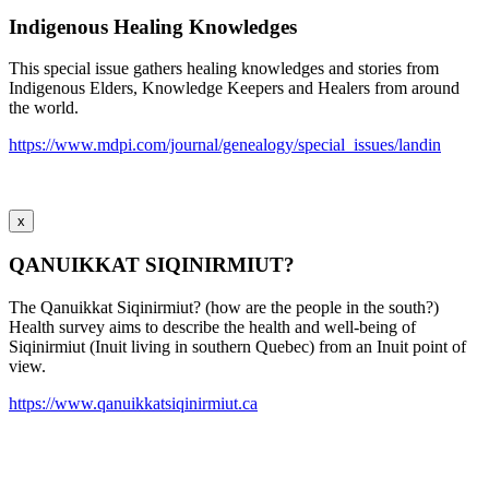
Indigenous Healing Knowledges
This special issue gathers healing knowledges and stories from
Indigenous Elders, Knowledge Keepers and Healers from around
the world.
https://www.mdpi.com/journal/genealogy/special_issues/landin
x
QANUIKKAT SIQINIRMIUT?
The Qanuikkat Siqinirmiut? (how are the people in the south?)
Health survey aims to describe the health and well-being of
Siqinirmiut (Inuit living in southern Quebec) from an Inuit point of
view.
https://www.qanuikkatsiqinirmiut.ca