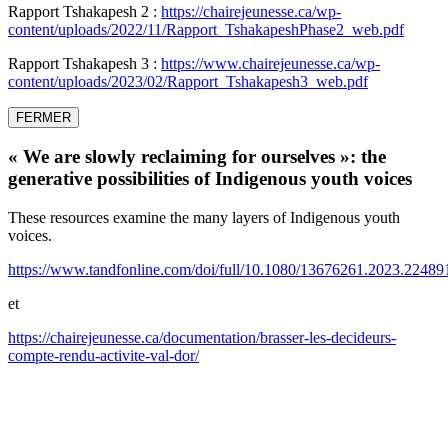
Rapport Tshakapesh 2 :
https://chairejeunesse.ca/wp-
content/uploads/2022/11/Rapport_TshakapeshPhase2_web.pdf
Rapport Tshakapesh 3 :
https://www.chairejeunesse.ca/wp-
content/uploads/2023/02/Rapport_Tshakapesh3_web.pdf
FERMER
« We are slowly reclaiming for ourselves »: the
generative possibilities of Indigenous youth voices
These resources examine the many layers of Indigenous youth
voices.
https://www.tandfonline.com/doi/full/10.1080/13676261.2023.22489
et
https://chairejeunesse.ca/documentation/brasser-les-decideurs-
compte-rendu-activite-val-dor/