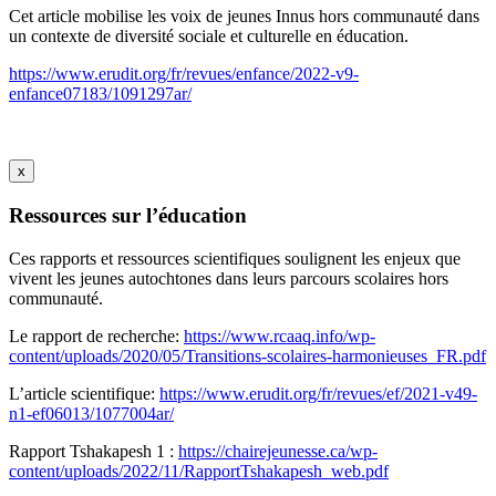
Cet article mobilise les voix de jeunes Innus hors communauté dans
un contexte de diversité sociale et culturelle en éducation.
https://www.erudit.org/fr/revues/enfance/2022-v9-
enfance07183/1091297ar/
x
Ressources sur l’éducation
Ces rapports et ressources scientifiques soulignent les enjeux que
vivent les jeunes autochtones dans leurs parcours scolaires hors
communauté.
Le rapport de recherche:
https://www.rcaaq.info/wp-
content/uploads/2020/05/Transitions-scolaires-harmonieuses_FR.pdf
L’article scientifique:
https://www.erudit.org/fr/revues/ef/2021-v49-
n1-ef06013/1077004ar/
Rapport Tshakapesh 1 :
https://chairejeunesse.ca/wp-
content/uploads/2022/11/RapportTshakapesh_web.pdf