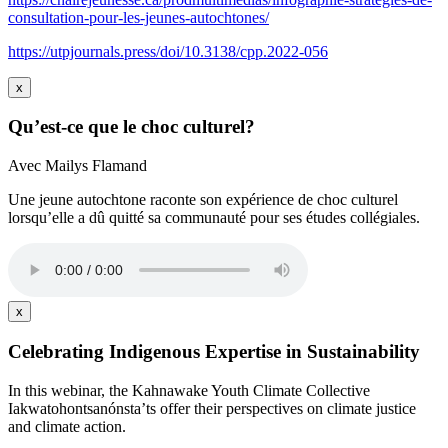
consultation-pour-les-jeunes-autochtones/
https://utpjournals.press/doi/10.3138/cpp.2022-056
x
Qu’est-ce que le choc culturel?
Avec Mailys Flamand
Une jeune autochtone raconte son expérience de choc culturel
lorsqu’elle a dû quitté sa communauté pour ses études collégiales.
x
Celebrating Indigenous Expertise in Sustainability
In this webinar, the Kahnawake Youth Climate Collective
Iakwatohontsanónsta’ts offer their perspectives on climate justice
and climate action.