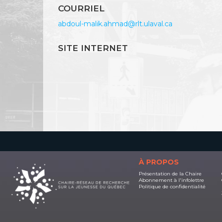
COURRIEL
abdoul-malik.ahmad@rlt.ulaval.ca
SITE INTERNET
À PROPOS
Présentation de la Chaire
Abonnement à l'infolettre
Politique de confidentialité