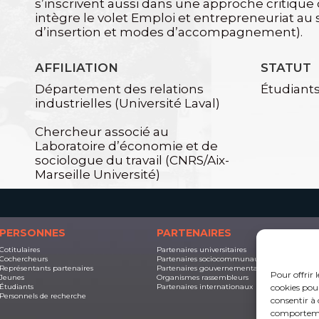
s’inscrivent aussi dans une approche critique de
intègre le volet Emploi et entrepreneuriat au se
d’insertion et modes d’accompagnement).
AFFILIATION
STATUT
Département des relations
Étudiant
industrielles (Université Laval)
Chercheur associé au
Laboratoire d’économie et de
sociologue du travail (CNRS/Aix-
Marseille Université)
PERSONNES
PARTENAIRES
Cotitulaires
Partenaires universitaires
D
Cochercheurs
Partenaires sociocommunautaires
S
Représentants partenaires
Partenaires gouvernementaux
J
Pour offrir 
Jeunes
Organismes rassembleurs
L
cookies pour
Étudiants
Partenaires internationaux
Personnels de recherche
consentir à 
comportement