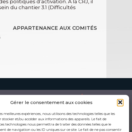
s politiques d’activation. À la CRJ, il
in du chantier 3.1 (Difficultés
APPARTENANCE AUX COMITÉS
s
DOCUMENTATION
MULTIMÉDIAS
Gérer le consentement aux cookies
ocumentation jeunesse
Outils visuels
outenue par la CRJ
Documents audios et vidéos
eunesse en chiffres
Webinaires
les meilleures expériences, nous utilisons des technologies telles que les
iée à la Covid-19
Cours en ligne
 stocker et/ou accéder aux informations des appareils. Le fait de
ces technologies nous permettra de traiter des données telles que le
 de navigation ou les ID uniques sur ce site. Le fait de ne pas consentir