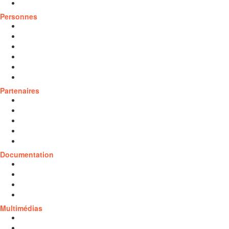
Politique de confidentialité
Personnes
Cotitulaires
Cochercheurs
Représentants partenaires
Jeunes
Étudiants
Personnels de recherche
Partenaires
Partenaires universitaires
Partenaires sociocommunautaires
Partenaires gouvernementaux
Organismes rassembleurs
Partenaires internationaux
Documentation
Documentation jeunesse
Soutenue par la CRJ
Jeunesse en chiffres
Liée à la Covid-19
Multimédias
Outils visuels
Documents audios et vidéos