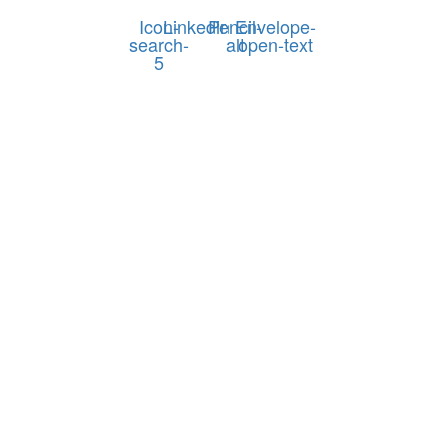
Icon-
Linkedin
Pencil-
Envelope-
search-
alt
open-text
5