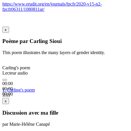
https://www.erudit.org/en/journals/fpcfr/2020-v15-n2-
fpcfr06311/1080811ar/
x
Poème par Carling Sioui
This poem illustrates the many layers of gender identity.
Carling's poem
Lecteur audio
00:00
00:00
1.
Carling's poem
00:00
3:11
x
Discussion avec ma fille
par Marie-Hélène Canapé