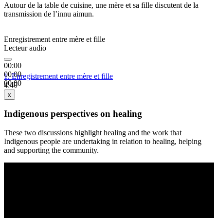
Autour de la table de cuisine, une mère et sa fille discutent de la
transmission de l’innu aimun.
Enregistrement entre mère et fille
Lecteur audio
00:00
00:00
1.
Enregistrement entre mère et fille
00:00
4:40
x
Indigenous perspectives on healing
These two discussions highlight healing and the work that
Indigenous people are undertaking in relation to healing, helping
and supporting the community.