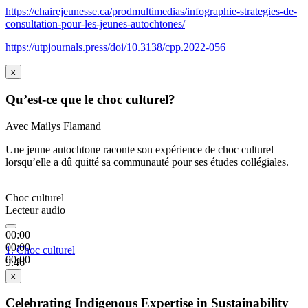
https://chairejeunesse.ca/prodmultimedias/infographie-strategies-de-
consultation-pour-les-jeunes-autochtones/
https://utpjournals.press/doi/10.3138/cpp.2022-056
x
Qu’est-ce que le choc culturel?
Avec Mailys Flamand
Une jeune autochtone raconte son expérience de choc culturel
lorsqu’elle a dû quitté sa communauté pour ses études collégiales.
Choc culturel
Lecteur audio
00:00
00:00
1.
Choc culturel
00:00
9:46
x
Celebrating Indigenous Expertise in Sustainability