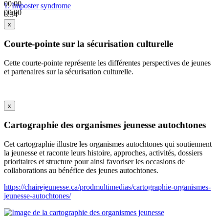
00:00
1.
Imposter syndrome
00:00
6:34
x
Courte-pointe sur la sécurisation culturelle
Cette courte-pointe représente les différentes perspectives de jeunes
et partenaires sur la sécurisation culturelle.
x
Cartographie des organismes jeunesse autochtones
Cet cartographie illustre les organismes autochtones qui soutiennent
la jeunesse et raconte leurs histoire, approches, activités, dossiers
prioritaires et structure pour ainsi favoriser les occasions de
collaborations au bénéfice des jeunes autochtones.
https://chairejeunesse.ca/prodmultimedias/cartographie-organismes-
jeunesse-autochtones/