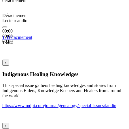
déracinement.
Déracinement
Lecteur audio
00:00
00:00
1.
Déracinement
00:00
13:04
x
Indigenous Healing Knowledges
This special issue gathers healing knowledges and stories from
Indigenous Elders, Knowledge Keepers and Healers from around
the world.
https://www.mdpi.com/journal/genealogy/special_issues/landin
x