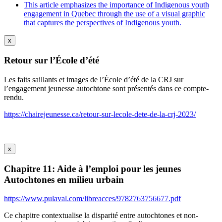
This article emphasizes the importance of Indigenous youth
engagement in Quebec through the use of a visual graphic
that captures the perspectives of Indigenous youth.
x
Retour sur l’École d’été
Les faits saillants et images de l’École d’été de la CRJ sur
l’engagement jeunesse autochtone sont présentés dans ce compte-
rendu.
https://chairejeunesse.ca/retour-sur-lecole-dete-de-la-crj-2023/
x
Chapitre 11: Aide à l’emploi pour les jeunes
Autochtones en milieu urbain
https://www.pulaval.com/libreacces/9782763756677.pdf
Ce chapitre contextualise la disparité entre autochtones et non-