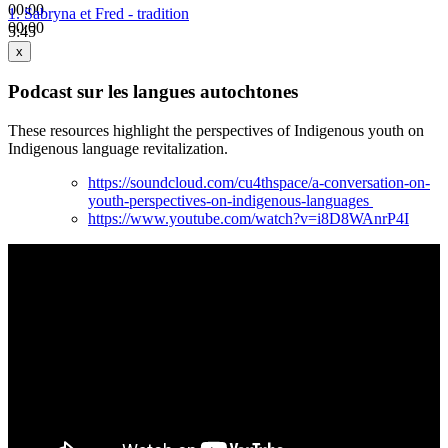
00:00
1.
Sabryna et Fred - tradition
00:00
5:45
x
Podcast sur les langues autochtones
These resources highlight the perspectives of Indigenous youth on
Indigenous language revitalization.
https://soundcloud.com/cu4thspace/a-conversation-on-
youth-perspectives-on-indigenous-languages
https://www.youtube.com/watch?v=i8D8WAnrP4I