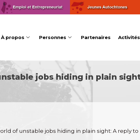
À propos
Personnes
Partenaires
Activités
stable jobs hiding in plain sigh
orld of unstable jobs hiding in plain sight: A reply 