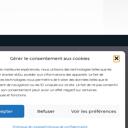
DOCUMENTATION
MULTIMÉDIAS
Gérer le consentement aux cookies
ocumentation jeunesse
Outils visuels
outenue par la CRJ
Documents audios et vidéos
eunesse en chiffres
Webinaires
les meilleures expériences, nous utilisons des technologies telles que les
iée à la Covid-19
Cours en ligne
 stocker et/ou accéder aux informations des appareils. Le fait de
ces technologies nous permettra de traiter des données telles que le
 de navigation ou les ID uniques sur ce site. Le fait de ne pas consentir
r son consentement peut avoir un effet négatif sur certaines
ques et fonctions.
epter
Refuser
Voir les préférences
Politique de cookies
Politique de confidentialité