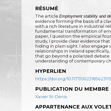
RÉSUMÉ
The article
Employment stability and d
evidence forming the basis of a clai
with a rich literature in industria
fundamental transformation of empl
paper, I question the empirical fou
study, I provide clear evidence that
hiding in plain sight. I also engag
relationships in Ireland specifical
that go beyond a polarized debate i
understanding of contemporary chan
HYPERLIEN
https://doi.org/10.1177/002218562311
PUBLICATION DU MEMBRE
Xavier St-Denis
APPARTENANCE AUX VOLE