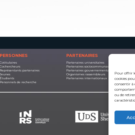
PERSONNES
PARTENAIRES
Cotitulaires
Partenaires universitaires
D
Cochercheurs
Partenaires sociocommunautaires
S
Représentants partenaires
Partenaires gouvernementaux
J
Pour offrir 
Jeunes
Organismes rassembleurs
L
cookies pour
Étudiants
Partenaires internationaux
Personnels de recherche
consentir à 
comportement
ou de retire
caractéristi
Acc