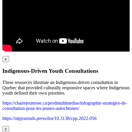
x
Indigenous-Driven Youth Consultations
These resources illustrate an Indigenous-driven consultation in
Quebec that provided culturally responsive spaces where Indigenous
youth defined their own priorities.
https://chairejeunesse.ca/prodmultimedias/infographie-strategies-de-
consultation-pour-les-jeunes-autochtones/
https://utpjournals.press/doi/10.3138/cpp.2022-056
x