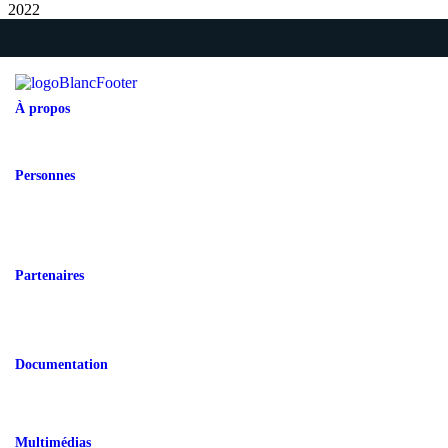
2022
À propos
Présentation de la Chaire
Abonnement à l'infolettre
Politique de confidentialité
Personnes
Cotitulaires
Cochercheurs
Représentants partenaires
Jeunes
Étudiants
Personnels de recherche
Partenaires
Partenaires universitaires
Partenaires sociocommunautaires
Partenaires gouvernementaux
Organismes rassembleurs
Partenaires internationaux
Documentation
Documentation jeunesse
Soutenue par la CRJ
Jeunesse en chiffres
Liée à la Covid-19
Multimédias