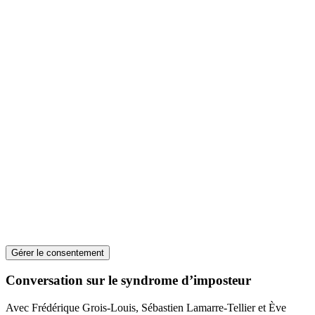
Outils visuels
Documents audios et vidéos
Webinaires
Cours en ligne
Gérer le consentement
Conversation sur le syndrome d’imposteur
Avec Frédérique Grois-Louis, Sébastien Lamarre-Tellier et Ève