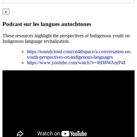
x
Podcast sur les langues autochtones
These resources highlight the perspectives of Indigenous youth on
Indigenous language revitalization.
https://soundcloud.com/cu4thspace/a-conversation-on-
youth-perspectives-on-indigenous-languages
https://www.youtube.com/watch?v=i8D8WAnrP4I