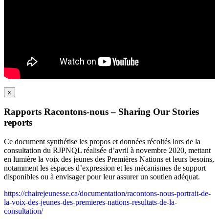
x
Rapports Racontons-nous – Sharing Our Stories
reports
Ce document synthétise les propos et données récoltés lors de la
consultation du RJPNQL réalisée d’avril à novembre 2020, mettant
en lumière la voix des jeunes des Premières Nations et leurs besoins,
notamment les espaces d’expression et les mécanismes de support
disponibles ou à envisager pour leur assurer un soutien adéquat.
https://chairejeunesse.ca/documentation/racontons-nous-portrait-de-
la-voix-des-jeunes-des-premieres-nations-resultats-de-la-
consultation/