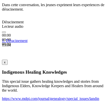
Dans cette conversation, les jeunes expriment leurs experiences de
déracinement.
Déracinement
Lecteur audio
00:00
00:00
1.
Déracinement
00:00
13:04
x
Indigenous Healing Knowledges
This special issue gathers healing knowledges and stories from
Indigenous Elders, Knowledge Keepers and Healers from around
the world.
https://www.mdpi.com/journal/genealogy/special_issues/landin