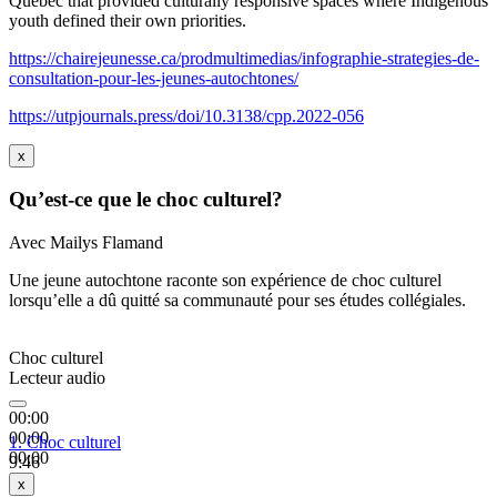
Quebec that provided culturally responsive spaces where Indigenous
youth defined their own priorities.
https://chairejeunesse.ca/prodmultimedias/infographie-strategies-de-
consultation-pour-les-jeunes-autochtones/
https://utpjournals.press/doi/10.3138/cpp.2022-056
x
Qu’est-ce que le choc culturel?
Avec Mailys Flamand
Une jeune autochtone raconte son expérience de choc culturel
lorsqu’elle a dû quitté sa communauté pour ses études collégiales.
Choc culturel
Lecteur audio
00:00
00:00
1.
Choc culturel
00:00
9:46
x