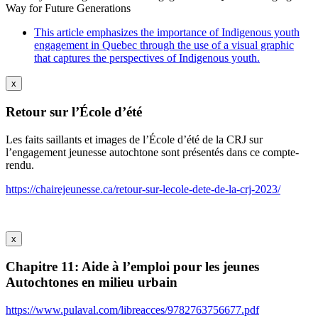
Way for Future Generations
This article emphasizes the importance of Indigenous youth
engagement in Quebec through the use of a visual graphic
that captures the perspectives of Indigenous youth.
x
Retour sur l’École d’été
Les faits saillants et images de l’École d’été de la CRJ sur
l’engagement jeunesse autochtone sont présentés dans ce compte-
rendu.
https://chairejeunesse.ca/retour-sur-lecole-dete-de-la-crj-2023/
x
Chapitre 11: Aide à l’emploi pour les jeunes
Autochtones en milieu urbain
https://www.pulaval.com/libreacces/9782763756677.pdf