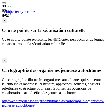
00:00
00:00
1.
Imposter syndrome
00:00
6:34
x
Courte-pointe sur la sécurisation culturelle
Cette courte-pointe représente les différentes perspectives de jeunes
et partenaires sur la sécurisation culturelle.
x
Cartographie des organismes jeunesse autochtones
Cet cartographie illustre les organismes autochtones qui soutiennent
la jeunesse et raconte leurs histoire, approches, activités, dossiers
prioritaires et structure pour ainsi favoriser les occasions de
collaborations au bénéfice des jeunes autochtones.
https://chairejeunesse.ca/prodmultimedias/cartographie-organismes-
jeunesse-autochtones/