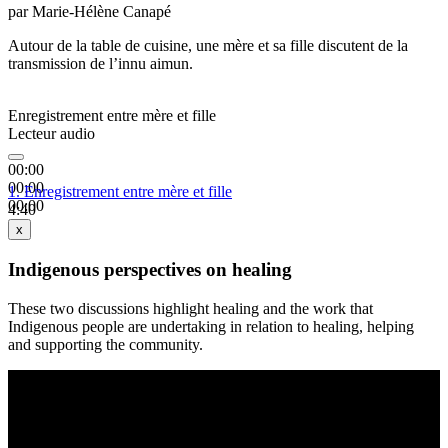
par Marie-Hélène Canapé
Autour de la table de cuisine, une mère et sa fille discutent de la
transmission de l’innu aimun.
Enregistrement entre mère et fille
Lecteur audio
00:00
00:00
1.
Enregistrement entre mère et fille
00:00
4:40
x
Indigenous perspectives on healing
These two discussions highlight healing and the work that
Indigenous people are undertaking in relation to healing, helping
and supporting the community.