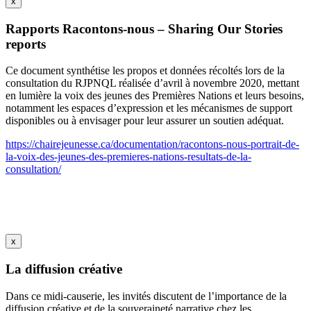
x
Rapports Racontons-nous – Sharing Our Stories
reports
Ce document synthétise les propos et données récoltés lors de la
consultation du RJPNQL réalisée d’avril à novembre 2020, mettant
en lumière la voix des jeunes des Premières Nations et leurs besoins,
notamment les espaces d’expression et les mécanismes de support
disponibles ou à envisager pour leur assurer un soutien adéquat.
https://chairejeunesse.ca/documentation/racontons-nous-portrait-de-
la-voix-des-jeunes-des-premieres-nations-resultats-de-la-
consultation/
x
La diffusion créative
Dans ce midi-causerie, les invités discutent de l’importance de la
diffusion créative et de la souveraineté narrative chez les