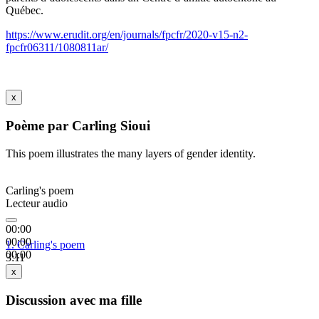
Québec.
https://www.erudit.org/en/journals/fpcfr/2020-v15-n2-
fpcfr06311/1080811ar/
x
Poème par Carling Sioui
This poem illustrates the many layers of gender identity.
Carling's poem
Lecteur audio
00:00
00:00
1.
Carling's poem
00:00
3:11
x
Discussion avec ma fille