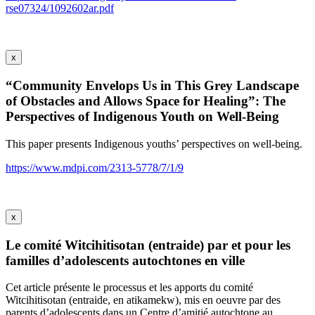
rse07324/1092602ar.pdf
x
“Community Envelops Us in This Grey Landscape
of Obstacles and Allows Space for Healing”: The
Perspectives of Indigenous Youth on Well-Being
This paper presents Indigenous youths’ perspectives on well-being.
https://www.mdpi.com/2313-5778/7/1/9
x
Le comité Witcihitisotan (entraide) par et pour les
familles d’adolescents autochtones en ville
Cet article présente le processus et les apports du comité
Witcihitisotan (entraide, en atikamekw), mis en oeuvre par des
parents d’adolescents dans un Centre d’amitié autochtone au