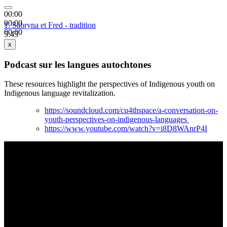
00:00
00:00
1.
Sabryna et Fred - tradition
00:00
5:45
x
Podcast sur les langues autochtones
These resources highlight the perspectives of Indigenous youth on
Indigenous language revitalization.
https://soundcloud.com/cu4thspace/a-conversation-on-
youth-perspectives-on-indigenous-languages
https://www.youtube.com/watch?v=i8D8WAnrP4I