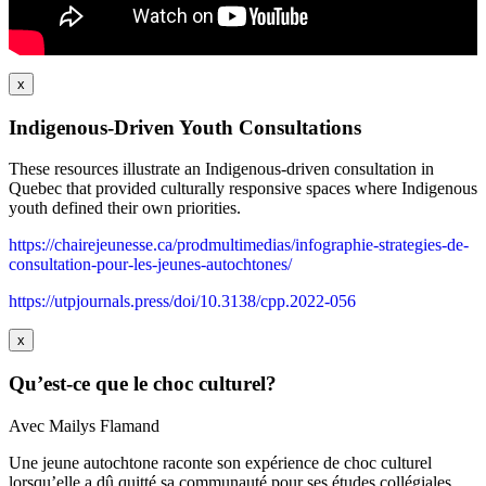
x
Indigenous-Driven Youth Consultations
These resources illustrate an Indigenous-driven consultation in
Quebec that provided culturally responsive spaces where Indigenous
youth defined their own priorities.
https://chairejeunesse.ca/prodmultimedias/infographie-strategies-de-
consultation-pour-les-jeunes-autochtones/
https://utpjournals.press/doi/10.3138/cpp.2022-056
x
Qu’est-ce que le choc culturel?
Avec Mailys Flamand
Une jeune autochtone raconte son expérience de choc culturel
lorsqu’elle a dû quitté sa communauté pour ses études collégiales.