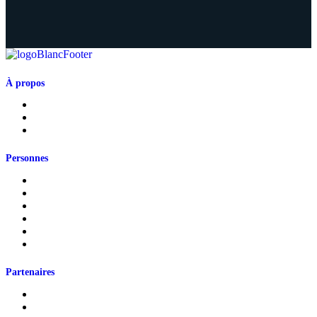
À propos
Présentation de la Chaire
Abonnement à l'infolettre
Politique de confidentialité
Personnes
Cotitulaires
Cochercheurs
Représentants partenaires
Jeunes
Étudiants
Personnels de recherche
Partenaires
Partenaires universitaires
Partenaires sociocommunautaires