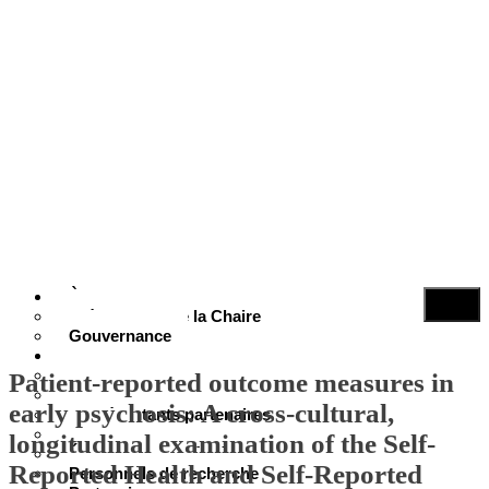
À propos
Présentation de la Chaire
Gouvernance
Personnes
Cotitulaires
Patient-reported outcome measures in
Cochercheurs
early psychosis: A cross-cultural,
Représentants partenaires
Jeunes
longitudinal examination of the Self-
Étudiants et diplômés
Reported Health and Self-Reported
Personnels de recherche