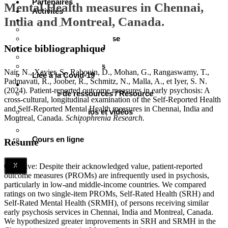
Partenaires
Mental Health measures in Chennai,
Activités
India and Montreal, Canada.
Documentation
Résumés et vulgarisation
Documentation jeunesse
Notice bibliographique
Soutenue par la CRJ
Cahiers de la CRJ
Jeunesse en chiffres
Nair, N., Xavier, S., Rabouin, D., Mohan, G., Rangaswamy, T.,
Liée à la Covid-19
Padmavati, R., Joober, R., Schmitz, N., Malla, A., et Iyer, S. N.
Productions multimédias
(2024). Patient-reported outcome measures in early psychosis: A
Trousse de ressources / Resource
cross-cultural, longitudinal examination of the Self-Reported Health
Bundle
and Self-Reported Mental Health measures in Chennai, India and
Documents audios et vidéos
Montreal, Canada.
Schizophrenia Research.
Outils visuels
Webinaires
Cours en ligne
Résumé
Objective: Despite their acknowledged value, patient-reported
X
outcome measures (PROMs) are infrequently used in psychosis,
particularly in low-and middle-income countries. We compared
ratings on two single-item PROMs, Self-Rated Health (SRH) and
Self-Rated Mental Health (SRMH), of persons receiving similar
early psychosis services in Chennai, India and Montreal, Canada.
We hypothesized greater improvements in SRH and SRMH in the