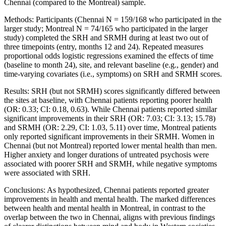
Chennai (compared to the Montreal) sample.
Methods: Participants (Chennai N = 159/168 who participated in the
larger study; Montreal N = 74/165 who participated in the larger
study) completed the SRH and SRMH during at least two out of
three timepoints (entry, months 12 and 24). Repeated measures
proportional odds logistic regressions examined the effects of time
(baseline to month 24), site, and relevant baseline (e.g., gender) and
time-varying covariates (i.e., symptoms) on SRH and SRMH scores.
Results: SRH (but not SRMH) scores significantly differed between
the sites at baseline, with Chennai patients reporting poorer health
(OR: 0.33; CI: 0.18, 0.63). While Chennai patients reported similar
significant improvements in their SRH (OR: 7.03; CI: 3.13; 15.78)
and SRMH (OR: 2.29, CI: 1.03, 5.11) over time, Montreal patients
only reported significant improvements in their SRMH. Women in
Chennai (but not Montreal) reported lower mental health than men.
Higher anxiety and longer durations of untreated psychosis were
associated with poorer SRH and SRMH, while negative symptoms
were associated with SRH.
Conclusions: As hypothesized, Chennai patients reported greater
improvements in health and mental health. The marked differences
between health and mental health in Montreal, in contrast to the
overlap between the two in Chennai, aligns with previous findings