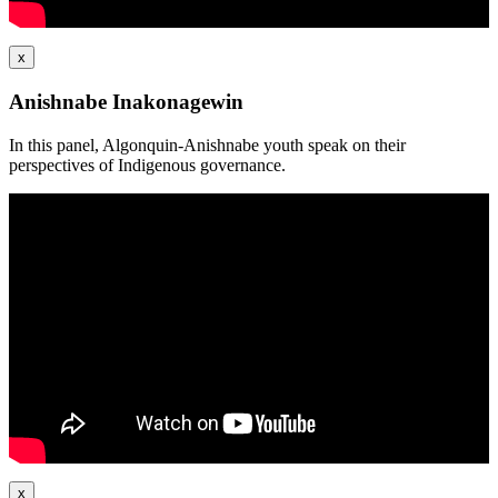
x
Anishnabe Inakonagewin
In this panel, Algonquin-Anishnabe youth speak on their
perspectives of Indigenous governance.
x