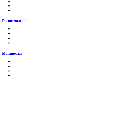
Partenaires gouvernementaux
Organismes rassembleurs
Partenaires internationaux
Documentation
Documentation jeunesse
Soutenue par la CRJ
Jeunesse en chiffres
Liée à la Covid-19
Multimédias
Outils visuels
Documents audios et vidéos
Webinaires
Cours en ligne