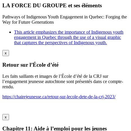
LA FORCE DU GROUPE et ses éléments
Pathways of Indigenous Youth Engagement in Quebec: Forging the
Way for Future Generations
This article emphasizes the importance of Indigenous youth
engagement in Quebec through the use of a visual graphic
that captures the perspectives of Indigenous youth.
x
Retour sur l’École d’été
Les faits saillants et images de l’École d’été de la CRJ sur
l’engagement jeunesse autochtone sont présentés dans ce compte-
rendu.
https://chairejeunesse.ca/retour-sur-lecole-dete-de-la-crj-2023/
x
Chapitre 11: Aide à l’emploi pour les jeunes