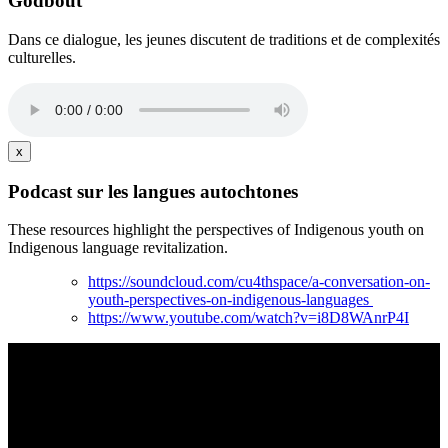
Godbout
Dans ce dialogue, les jeunes discutent de traditions et de complexités
culturelles.
x
Podcast sur les langues autochtones
These resources highlight the perspectives of Indigenous youth on
Indigenous language revitalization.
https://soundcloud.com/cu4thspace/a-conversation-on-
youth-perspectives-on-indigenous-languages
https://www.youtube.com/watch?v=i8D8WAnrP4I