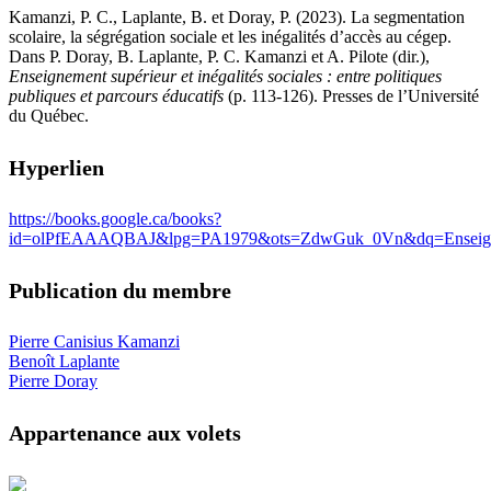
Kamanzi, P. C., Laplante, B. et Doray, P. (2023). La segmentation
scolaire, la ségrégation sociale et les inégalités d’accès au cégep.
Dans P. Doray, B. Laplante, P. C. Kamanzi et A. Pilote (dir.),
Enseignement supérieur et inégalités sociales : entre politiques
publiques et parcours éducatifs
(p. 113-126). Presses de l’Université
du Québec.
Hyperlien
https://books.google.ca/books?
id=olPfEAAAQBAJ&lpg=PA1979&ots=ZdwGuk_0Vn&dq=Enseig
Publication du membre
Pierre Canisius Kamanzi
Benoît Laplante
Pierre Doray
Appartenance aux volets