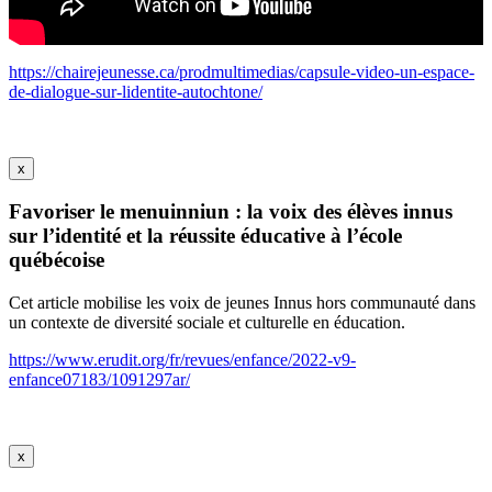
https://chairejeunesse.ca/prodmultimedias/capsule-video-un-espace-
de-dialogue-sur-lidentite-autochtone/
x
Favoriser le menuinniun : la voix des élèves innus
sur l’identité et la réussite éducative à l’école
québécoise
Cet article mobilise les voix de jeunes Innus hors communauté dans
un contexte de diversité sociale et culturelle en éducation.
https://www.erudit.org/fr/revues/enfance/2022-v9-
enfance07183/1091297ar/
x