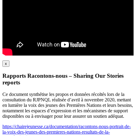
x
Rapports Racontons-nous – Sharing Our Stories
reports
Ce document synthétise les propos et données récoltés lors de la
consultation du RJPNQL réalisée d’avril à novembre 2020, mettant
en lumière la voix des jeunes des Premières Nations et leurs besoins,
notamment les espaces d’expression et les mécanismes de support
disponibles ou à envisager pour leur assurer un soutien adéquat.
https://chairejeunesse.ca/documentation/racontons-nous-portrait-de-
la-voix-des-jeunes-des-premieres-nations-resultats-de-la-