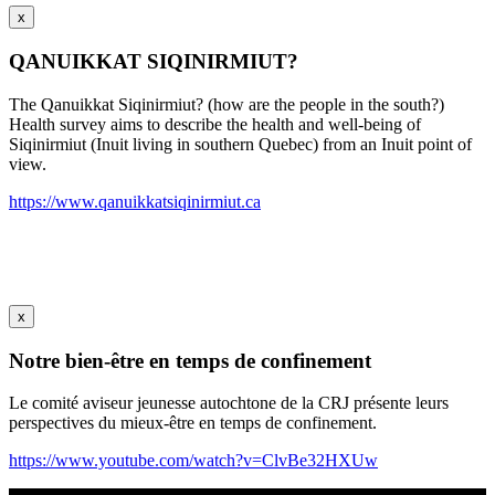
x
QANUIKKAT SIQINIRMIUT?
The Qanuikkat Siqinirmiut? (how are the people in the south?)
Health survey aims to describe the health and well-being of
Siqinirmiut (Inuit living in southern Quebec) from an Inuit point of
view.
https://www.qanuikkatsiqinirmiut.ca
x
Notre bien-être en temps de confinement
Le comité aviseur jeunesse autochtone de la CRJ présente leurs
perspectives du mieux-être en temps de confinement.
https://www.youtube.com/watch?v=ClvBe32HXUw