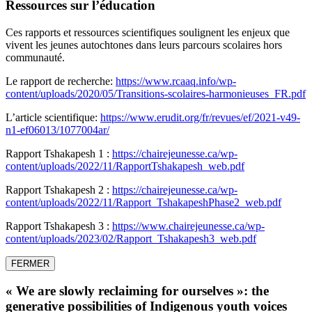
Ressources sur l’éducation
Ces rapports et ressources scientifiques soulignent les enjeux que
vivent les jeunes autochtones dans leurs parcours scolaires hors
communauté.
Le rapport de recherche:
https://www.rcaaq.info/wp-
content/uploads/2020/05/Transitions-scolaires-harmonieuses_FR.pdf
L’article scientifique:
https://www.erudit.org/fr/revues/ef/2021-v49-
n1-ef06013/1077004ar/
Rapport Tshakapesh 1 :
https://chairejeunesse.ca/wp-
content/uploads/2022/11/RapportTshakapesh_web.pdf
Rapport Tshakapesh 2 :
https://chairejeunesse.ca/wp-
content/uploads/2022/11/Rapport_TshakapeshPhase2_web.pdf
Rapport Tshakapesh 3 :
https://www.chairejeunesse.ca/wp-
content/uploads/2023/02/Rapport_Tshakapesh3_web.pdf
FERMER
« We are slowly reclaiming for ourselves »: the
generative possibilities of Indigenous youth voices