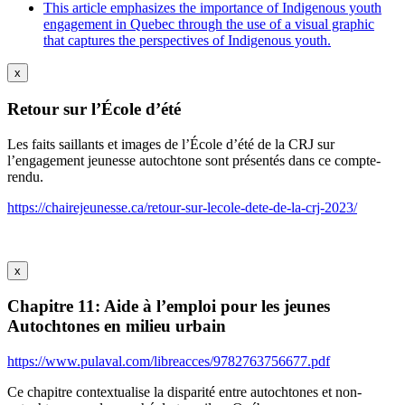
This article emphasizes the importance of Indigenous youth
engagement in Quebec through the use of a visual graphic
that captures the perspectives of Indigenous youth.
x
Retour sur l’École d’été
Les faits saillants et images de l’École d’été de la CRJ sur
l’engagement jeunesse autochtone sont présentés dans ce compte-
rendu.
https://chairejeunesse.ca/retour-sur-lecole-dete-de-la-crj-2023/
x
Chapitre 11: Aide à l’emploi pour les jeunes
Autochtones en milieu urbain
https://www.pulaval.com/libreacces/9782763756677.pdf
Ce chapitre contextualise la disparité entre autochtones et non-