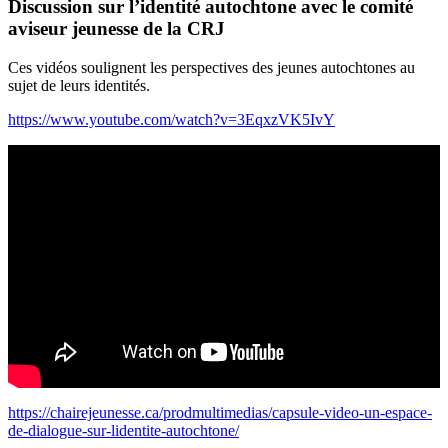
Discussion sur l’identité autochtone avec le comité
aviseur jeunesse de la CRJ
Ces vidéos soulignent les perspectives des jeunes autochtones au
sujet de leurs identités.
https://www.youtube.com/watch?v=3EqxzVK5IvY
https://chairejeunesse.ca/prodmultimedias/capsule-video-un-espace-
de-dialogue-sur-lidentite-autochtone/