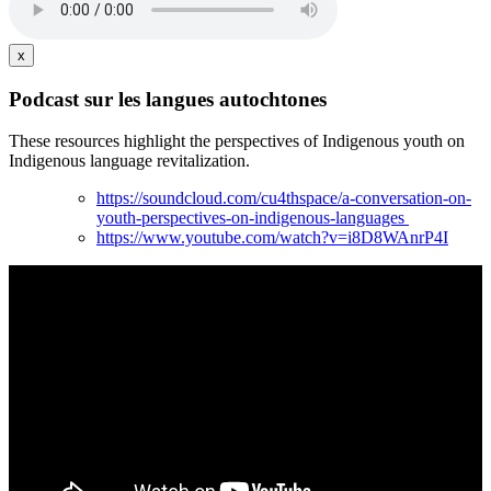
x
Podcast sur les langues autochtones
These resources highlight the perspectives of Indigenous youth on
Indigenous language revitalization.
https://soundcloud.com/cu4thspace/a-conversation-on-
youth-perspectives-on-indigenous-languages
https://www.youtube.com/watch?v=i8D8WAnrP4I