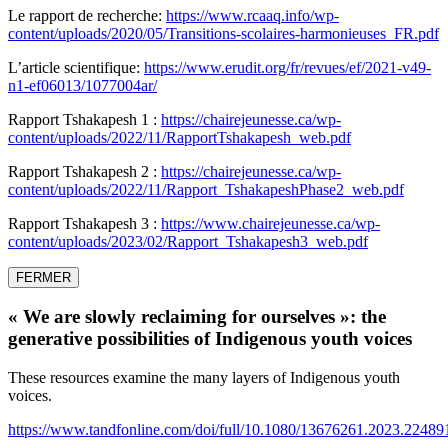
Le rapport de recherche:
https://www.rcaaq.info/wp-
content/uploads/2020/05/Transitions-scolaires-harmonieuses_FR.pdf
L’article scientifique:
https://www.erudit.org/fr/revues/ef/2021-v49-
n1-ef06013/1077004ar/
Rapport Tshakapesh 1 :
https://chairejeunesse.ca/wp-
content/uploads/2022/11/RapportTshakapesh_web.pdf
Rapport Tshakapesh 2 :
https://chairejeunesse.ca/wp-
content/uploads/2022/11/Rapport_TshakapeshPhase2_web.pdf
Rapport Tshakapesh 3 :
https://www.chairejeunesse.ca/wp-
content/uploads/2023/02/Rapport_Tshakapesh3_web.pdf
FERMER
« We are slowly reclaiming for ourselves »: the
generative possibilities of Indigenous youth voices
These resources examine the many layers of Indigenous youth
voices.
https://www.tandfonline.com/doi/full/10.1080/13676261.2023.22489