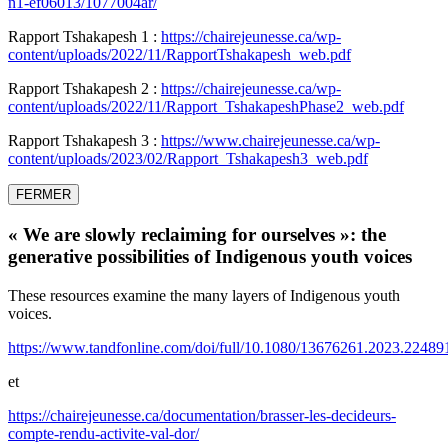
n1-ef06013/1077004ar/
Rapport Tshakapesh 1 :
https://chairejeunesse.ca/wp-
content/uploads/2022/11/RapportTshakapesh_web.pdf
Rapport Tshakapesh 2 :
https://chairejeunesse.ca/wp-
content/uploads/2022/11/Rapport_TshakapeshPhase2_web.pdf
Rapport Tshakapesh 3 :
https://www.chairejeunesse.ca/wp-
content/uploads/2023/02/Rapport_Tshakapesh3_web.pdf
FERMER
« We are slowly reclaiming for ourselves »: the
generative possibilities of Indigenous youth voices
These resources examine the many layers of Indigenous youth
voices.
https://www.tandfonline.com/doi/full/10.1080/13676261.2023.22489
et
https://chairejeunesse.ca/documentation/brasser-les-decideurs-
compte-rendu-activite-val-dor/