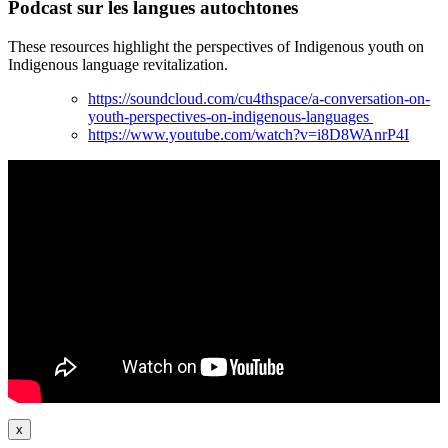
Podcast sur les langues autochtones
These resources highlight the perspectives of Indigenous youth on
Indigenous language revitalization.
https://soundcloud.com/cu4thspace/a-conversation-on-
youth-perspectives-on-indigenous-languages
https://www.youtube.com/watch?v=i8D8WAnrP4I
x