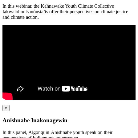
In this webinar, the Kahnawake Youth Climate Collective
Iakwatohontsanónsta’ts offer their perspectives on climate justice
and climate action.
x
Anishnabe Inakonagewin
In this panel, Algonquin-Anishnabe youth speak on their
perspectives of Indigenous governance.