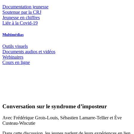
Documentation jeunesse
Soutenue par la CRJ
Jeunesse en chiffres
Liée à la Covid-19
Multimédias
Outils visuels
Documents audios et vidéos
Webinaires
Cours en ligne
Conversation sur le syndrome d’imposteur
Avec Frédérique Grois-Louis, Sébastien Lamarre-Tellier et Ève
Custeau-Wiscutie
Dans cette discussion, les jeunes parlent de leurs expériences en lien