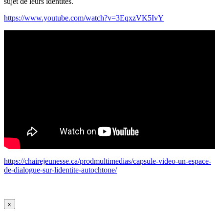
sujet de leurs identités.
https://www.youtube.com/watch?v=3EqxzVK5IvY
https://chairejeunesse.ca/prodmultimedias/capsule-video-un-espace-
de-dialogue-sur-lidentite-autochtone/
x