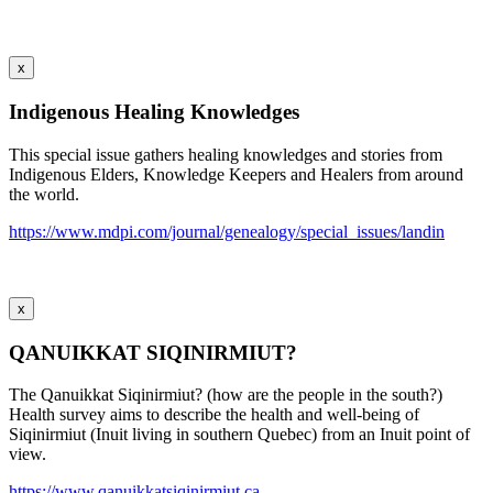
x
Indigenous Healing Knowledges
This special issue gathers healing knowledges and stories from
Indigenous Elders, Knowledge Keepers and Healers from around
the world.
https://www.mdpi.com/journal/genealogy/special_issues/landin
x
QANUIKKAT SIQINIRMIUT?
The Qanuikkat Siqinirmiut? (how are the people in the south?)
Health survey aims to describe the health and well-being of
Siqinirmiut (Inuit living in southern Quebec) from an Inuit point of
view.
https://www.qanuikkatsiqinirmiut.ca