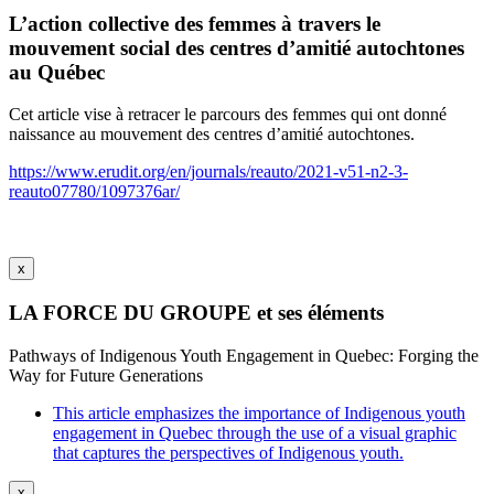
L’action collective des femmes à travers le
mouvement social des centres d’amitié autochtones
au Québec
Cet article vise à retracer le parcours des femmes qui ont donné
naissance au mouvement des centres d’amitié autochtones.
https://www.erudit.org/en/journals/reauto/2021-v51-n2-3-
reauto07780/1097376ar/
x
LA FORCE DU GROUPE et ses éléments
Pathways of Indigenous Youth Engagement in Quebec: Forging the
Way for Future Generations
This article emphasizes the importance of Indigenous youth
engagement in Quebec through the use of a visual graphic
that captures the perspectives of Indigenous youth.
x