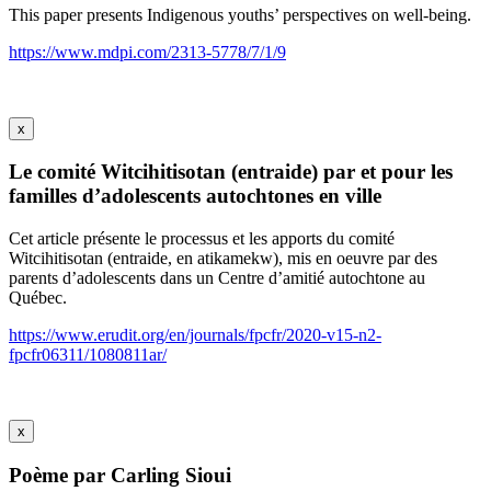
This paper presents Indigenous youths’ perspectives on well-being.
https://www.mdpi.com/2313-5778/7/1/9
x
Le comité Witcihitisotan (entraide) par et pour les
familles d’adolescents autochtones en ville
Cet article présente le processus et les apports du comité
Witcihitisotan (entraide, en atikamekw), mis en oeuvre par des
parents d’adolescents dans un Centre d’amitié autochtone au
Québec.
https://www.erudit.org/en/journals/fpcfr/2020-v15-n2-
fpcfr06311/1080811ar/
x
Poème par Carling Sioui