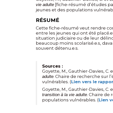
[fiche-résumé d’études par
vie adulte
jeunes et des populations vulnérab
RÉSUMÉ
Cette fiche-résumé veut rendre com
entre les jeunes qui ont été placé.e
situation judiciaire ou de leur dél
beaucoup moins scolarisé.e.s, davan
souvent détenu.e.s.
Sources :
Goyette, M., Gauthier-Davies, C. e
. Chaire de recherche sur l
adulte
vulnérables. (
Lien vers le rappo
Goyette, M., Gauthier-Davies, C. e
. Chaire de 
transition à la vie adulte
populations vulnérables. (
Lien v