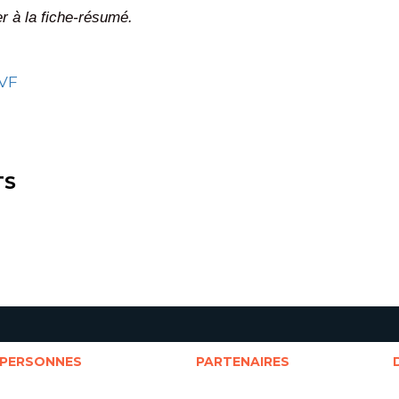
r à la fiche-résumé.
VF
TS
PERSONNES
PARTENAIRES
Cotitulaires
Partenaires universitaires
D
Cochercheurs
Partenaires sociocommunautaires
S