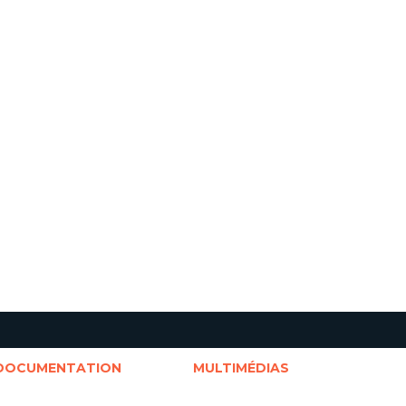
DOCUMENTATION
MULTIMÉDIAS
ocumentation jeunesse
Outils visuels
outenue par la CRJ
Documents audios et vidéos