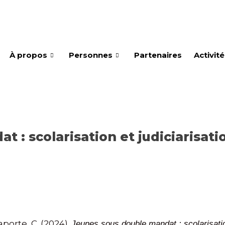
À propos
Personnes
Partenaires
Activit
 : scolarisation et judiciarisatio
aporte, C. (2024).
Jeunes sous double mandat : scolarisation