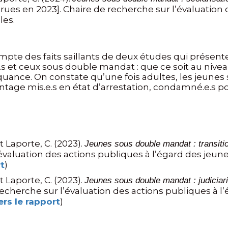
ues en 2023]. Chaire de recherche sur l’évaluation 
les.
pte des faits saillants de deux études qui présent
.s et ceux sous double mandat : que ce soit au niveau
inquance. On constate qu’une fois adultes, les jeun
tage mis.e.s en état d’arrestation, condamné.e.s pou
t Laporte, C. (2023).
Jeunes sous double mandat : transitio
’évaluation des actions publiques à l’égard des jeun
rt
)
t Laporte, C. (2023).
Jeunes sous double mandat : judiciari
recherche sur l’évaluation des actions publiques à l
ers le rapport
)