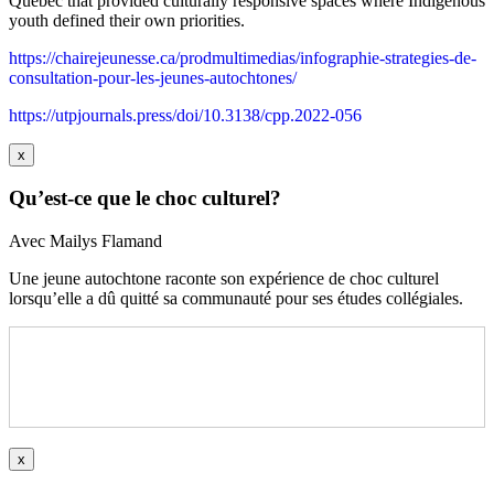
Quebec that provided culturally responsive spaces where Indigenous
youth defined their own priorities.
https://chairejeunesse.ca/prodmultimedias/infographie-strategies-de-
consultation-pour-les-jeunes-autochtones/
https://utpjournals.press/doi/10.3138/cpp.2022-056
x
Qu’est-ce que le choc culturel?
Avec Mailys Flamand
Une jeune autochtone raconte son expérience de choc culturel
lorsqu’elle a dû quitté sa communauté pour ses études collégiales.
x