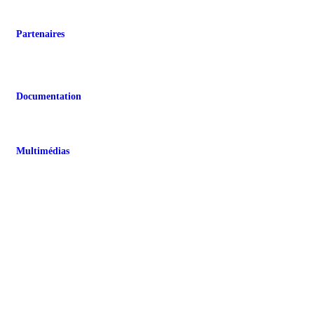
Jeunes
Étudiants
Personnels de recherche
Partenaires
Partenaires universitaires
Partenaires sociocommunautaires
Partenaires gouvernementaux
Organismes rassembleurs
Partenaires internationaux
Documentation
Documentation jeunesse
Soutenue par la CRJ
Jeunesse en chiffres
Liée à la Covid-19
Multimédias
Outils visuels
Documents audios et vidéos
Webinaires
Cours en ligne