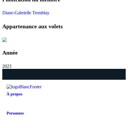
Diane-Gabrielle Tremblay
Appartenance aux volets
Année
2023
À propos
Présentation de la Chaire
Abonnement à l'infolettre
Politique de confidentialité
Personnes
Cotitulaires
Cochercheurs
Représentants partenaires