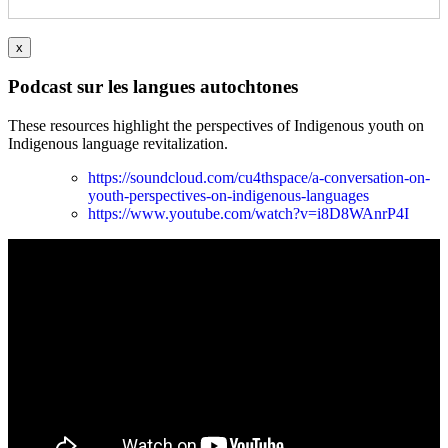
x
Podcast sur les langues autochtones
These resources highlight the perspectives of Indigenous youth on
Indigenous language revitalization.
https://soundcloud.com/cu4thspace/a-conversation-on-
youth-perspectives-on-indigenous-languages
https://www.youtube.com/watch?v=i8D8WAnrP4I