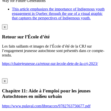
Way for Future Generations
This article emphasizes the importance of Indigenous youth
engagement in Quebec through the use of a visual graphic
that captures the perspectives of Indigenous youth.
x
Retour sur l’École d’été
Les faits saillants et images de l’École d’été de la CRJ sur
l’engagement jeunesse autochtone sont présentés dans ce compte-
rendu.
https://chairejeunesse.ca/retour-sur-lecole-dete-de-la-crj-2023/
x
Chapitre 11: Aide à l’emploi pour les jeunes
Autochtones en milieu urbain
https://www.pulaval.com/libreacces/9782763756677.pdf