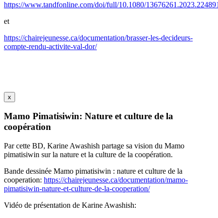
https://www.tandfonline.com/doi/full/10.1080/13676261.2023.22489
et
https://chairejeunesse.ca/documentation/brasser-les-decideurs-
compte-rendu-activite-val-dor/
x
Mamo Pimatisiwin: Nature et culture de la
coopération
Par cette BD, Karine Awashish partage sa vision du Mamo
pimatisiwin sur la nature et la culture de la coopération.
Bande dessinée Mamo pimatisiwin : nature et culture de la
cooperation:
https://chairejeunesse.ca/documentation/mamo-
pimatisiwin-nature-et-culture-de-la-cooperation/
Vidéo de présentation de Karine Awashish: