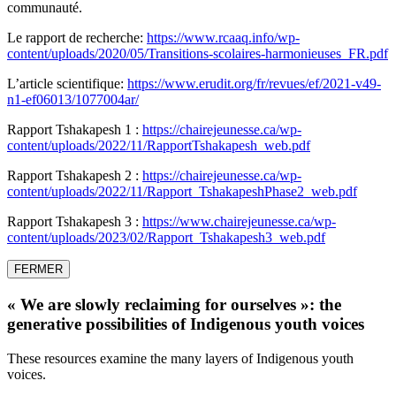
communauté.
Le rapport de recherche:
https://www.rcaaq.info/wp-
content/uploads/2020/05/Transitions-scolaires-harmonieuses_FR.pdf
L’article scientifique:
https://www.erudit.org/fr/revues/ef/2021-v49-
n1-ef06013/1077004ar/
Rapport Tshakapesh 1 :
https://chairejeunesse.ca/wp-
content/uploads/2022/11/RapportTshakapesh_web.pdf
Rapport Tshakapesh 2 :
https://chairejeunesse.ca/wp-
content/uploads/2022/11/Rapport_TshakapeshPhase2_web.pdf
Rapport Tshakapesh 3 :
https://www.chairejeunesse.ca/wp-
content/uploads/2023/02/Rapport_Tshakapesh3_web.pdf
FERMER
« We are slowly reclaiming for ourselves »: the
generative possibilities of Indigenous youth voices
These resources examine the many layers of Indigenous youth
voices.