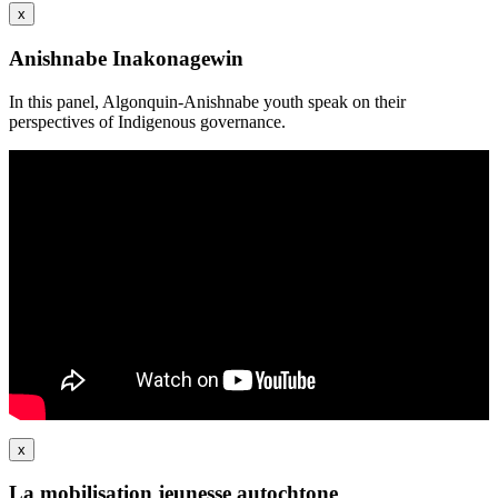
x
Anishnabe Inakonagewin
In this panel, Algonquin-Anishnabe youth speak on their
perspectives of Indigenous governance.
x
La mobilisation jeunesse autochtone