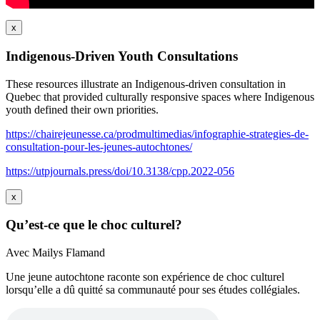
x
Indigenous-Driven Youth Consultations
These resources illustrate an Indigenous-driven consultation in
Quebec that provided culturally responsive spaces where Indigenous
youth defined their own priorities.
https://chairejeunesse.ca/prodmultimedias/infographie-strategies-de-
consultation-pour-les-jeunes-autochtones/
https://utpjournals.press/doi/10.3138/cpp.2022-056
x
Qu’est-ce que le choc culturel?
Avec Mailys Flamand
Une jeune autochtone raconte son expérience de choc culturel
lorsqu’elle a dû quitté sa communauté pour ses études collégiales.