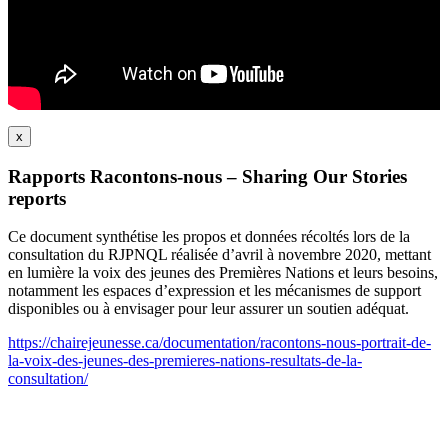
x
Rapports Racontons-nous – Sharing Our Stories
reports
Ce document synthétise les propos et données récoltés lors de la
consultation du RJPNQL réalisée d’avril à novembre 2020, mettant
en lumière la voix des jeunes des Premières Nations et leurs besoins,
notamment les espaces d’expression et les mécanismes de support
disponibles ou à envisager pour leur assurer un soutien adéquat.
https://chairejeunesse.ca/documentation/racontons-nous-portrait-de-
la-voix-des-jeunes-des-premieres-nations-resultats-de-la-
consultation/