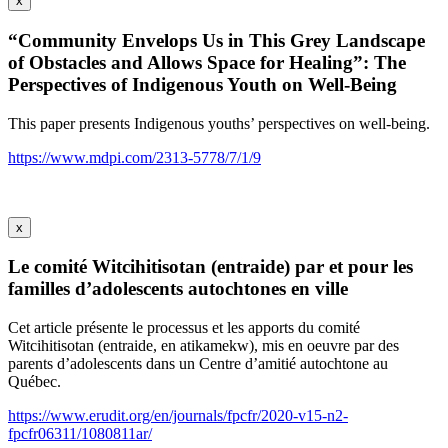
x
“Community Envelops Us in This Grey Landscape
of Obstacles and Allows Space for Healing”: The
Perspectives of Indigenous Youth on Well-Being
This paper presents Indigenous youths’ perspectives on well-being.
https://www.mdpi.com/2313-5778/7/1/9
x
Le comité Witcihitisotan (entraide) par et pour les
familles d’adolescents autochtones en ville
Cet article présente le processus et les apports du comité
Witcihitisotan (entraide, en atikamekw), mis en oeuvre par des
parents d’adolescents dans un Centre d’amitié autochtone au
Québec.
https://www.erudit.org/en/journals/fpcfr/2020-v15-n2-
fpcfr06311/1080811ar/