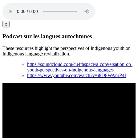
x
Podcast sur les langues autochtones
These resources highlight the perspectives of Indigenous youth on
Indigenous language revitalization.
https://soundcloud.com/cu4thspace/a-conversation-on-
youth-perspectives-on-indigenous-languages
https://www.youtube.com/watch?v=i8D8WAnrP4I