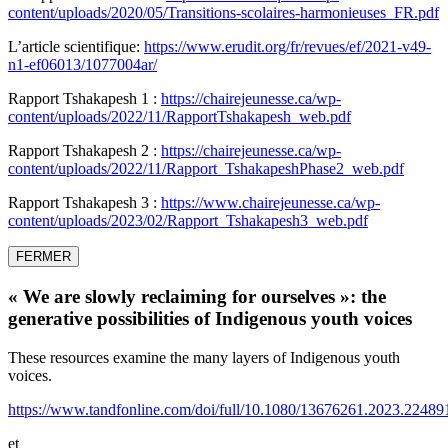
content/uploads/2020/05/Transitions-scolaires-harmonieuses_FR.pdf
L’article scientifique:
https://www.erudit.org/fr/revues/ef/2021-v49-
n1-ef06013/1077004ar/
Rapport Tshakapesh 1 :
https://chairejeunesse.ca/wp-
content/uploads/2022/11/RapportTshakapesh_web.pdf
Rapport Tshakapesh 2 :
https://chairejeunesse.ca/wp-
content/uploads/2022/11/Rapport_TshakapeshPhase2_web.pdf
Rapport Tshakapesh 3 :
https://www.chairejeunesse.ca/wp-
content/uploads/2023/02/Rapport_Tshakapesh3_web.pdf
FERMER
« We are slowly reclaiming for ourselves »: the
generative possibilities of Indigenous youth voices
These resources examine the many layers of Indigenous youth
voices.
https://www.tandfonline.com/doi/full/10.1080/13676261.2023.22489
et