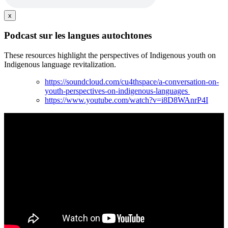
x
Podcast sur les langues autochtones
These resources highlight the perspectives of Indigenous youth on
Indigenous language revitalization.
https://soundcloud.com/cu4thspace/a-conversation-on-
youth-perspectives-on-indigenous-languages
https://www.youtube.com/watch?v=i8D8WAnrP4I