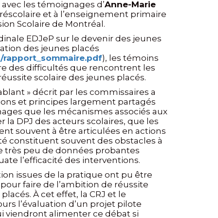
es avec les témoignages d’
Anne-Marie
préscolaire et à l’enseignement primaire
ion Scolaire de Montréal.
udinale EDJeP sur le devenir des jeunes
sation des jeunes placés
1/rapport_sommaire.pdf
), les témoins
 des difficultés que rencontrent les
réussite scolaire des jeunes placés.
cablant » décrit par les commissaires a
ntions et principes largement partagés
oignages que les mécanismes associés aux
 la DPJ des acteurs scolaires, que les
t souvent à être articulées en actions
lité constituent souvent des obstacles à
ue très peu de données probantes
 l’efficacité des interventions.
ion issues de la pratique ont pu être
ur faire de l’ambition de réussite
lacés. À cet effet, la CRJ et le
rs l’évaluation d’un projet pilote
ui viendront alimenter ce débat si