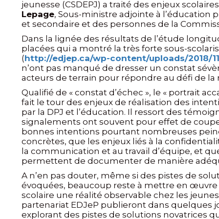
jeunesse (CSDEPJ)
a traité des enjeux scolair
Lepage
, Sous-ministre adjointe à l’éducation 
et secondaire et des personnes de la Commiss
Dans la lignée des résultats de l’étude longit
placées qui a montré la très forte sous-scolari
(
http://edjep.ca/wp-content/uploads/2018/1
n’ont pas manqué de dresser un constat sévère
acteurs de terrain pour répondre au défi de la 
Qualifié de « constat d’échec », le « portrait ac
fait le tour des enjeux de réalisation des inte
par la DPJ et l’éducation. Il ressort des tém
signalements ont souvent pour effet de couper
bonnes intentions pourtant nombreuses peinen
concrètes, que les enjeux liés à la confidentia
la communication et au travail d’équipe, et q
permettent de documenter de manière adéquate
A n’en pas douter, même si des pistes de solut
évoquées, beaucoup reste à mettre en œuvre po
scolaire une réalité observable chez les jeunes p
partenariat EDJeP publieront dans quelques jou
explorant des pistes de solutions novatrices q