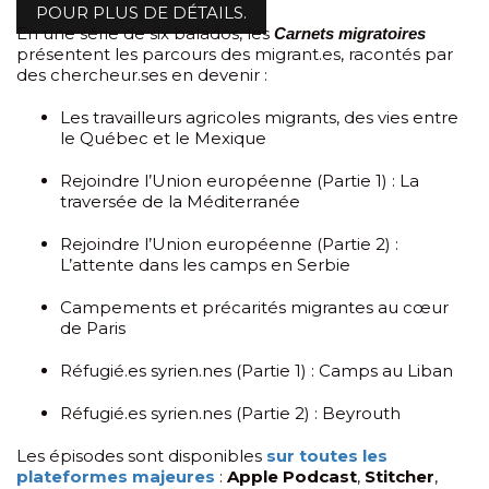
POUR PLUS DE DÉTAILS.
En une série de six balados, les
Carnets migratoires
présentent les parcours des migrant.es, racontés par
des chercheur.ses en devenir :
Les travailleurs agricoles migrants, des vies entre
le Québec et le Mexique
Rejoindre l’Union européenne (Partie 1) : La
traversée de la Méditerranée
Rejoindre l’Union européenne (Partie 2) :
L’attente dans les camps en Serbie
Campements et précarités migrantes au cœur
de Paris
Réfugié.es syrien.nes (Partie 1) : Camps au Liban
Réfugié.es syrien.nes (Partie 2) : Beyrouth
Les épisodes sont disponibles
sur toutes les
plateformes majeures
:
Apple Podcast
,
Stitcher
,