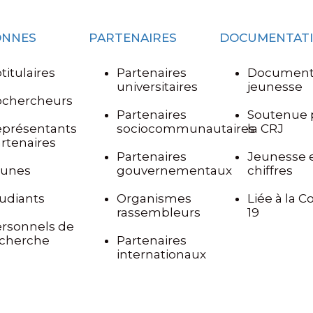
ONNES
PARTENAIRES
DOCUMENTAT
titulaires
Partenaires
Document
universitaires
jeunesse
ochercheurs
Partenaires
Soutenue 
eprésentants
sociocommunautaires
la CRJ
rtenaires
Partenaires
Jeunesse 
eunes
gouvernementaux
chiffres
udiants
Organismes
Liée à la C
rassembleurs
19
rsonnels de
echerche
Partenaires
internationaux