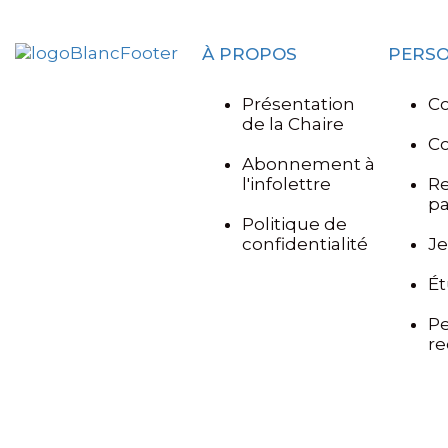
À PROPOS
PERS
Présentation
Co
de la Chaire
C
Abonnement à
l'infolettre
R
pa
Politique de
confidentialité
J
Ét
Pe
r