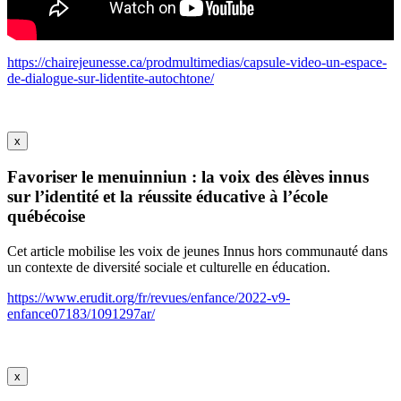
https://chairejeunesse.ca/prodmultimedias/capsule-video-un-espace-
de-dialogue-sur-lidentite-autochtone/
x
Favoriser le menuinniun : la voix des élèves innus
sur l’identité et la réussite éducative à l’école
québécoise
Cet article mobilise les voix de jeunes Innus hors communauté dans
un contexte de diversité sociale et culturelle en éducation.
https://www.erudit.org/fr/revues/enfance/2022-v9-
enfance07183/1091297ar/
x