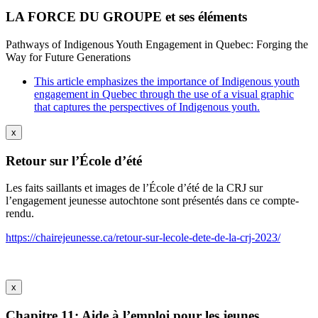
LA FORCE DU GROUPE et ses éléments
Pathways of Indigenous Youth Engagement in Quebec: Forging the
Way for Future Generations
This article emphasizes the importance of Indigenous youth
engagement in Quebec through the use of a visual graphic
that captures the perspectives of Indigenous youth.
x
Retour sur l’École d’été
Les faits saillants et images de l’École d’été de la CRJ sur
l’engagement jeunesse autochtone sont présentés dans ce compte-
rendu.
https://chairejeunesse.ca/retour-sur-lecole-dete-de-la-crj-2023/
x
Chapitre 11: Aide à l’emploi pour les jeunes