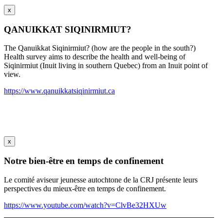
x
QANUIKKAT SIQINIRMIUT?
The Qanuikkat Siqinirmiut? (how are the people in the south?)
Health survey aims to describe the health and well-being of
Siqinirmiut (Inuit living in southern Quebec) from an Inuit point of
view.
https://www.qanuikkatsiqinirmiut.ca
x
Notre bien-être en temps de confinement
Le comité aviseur jeunesse autochtone de la CRJ présente leurs
perspectives du mieux-être en temps de confinement.
https://www.youtube.com/watch?v=ClvBe32HXUw