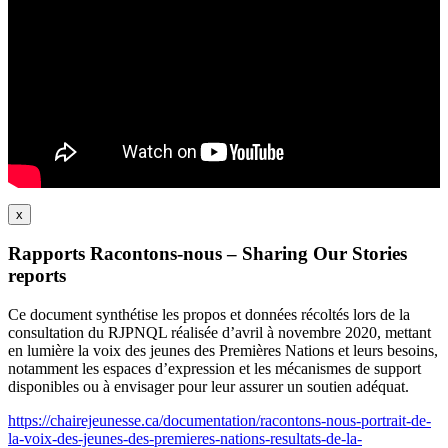
x
Rapports Racontons-nous – Sharing Our Stories
reports
Ce document synthétise les propos et données récoltés lors de la
consultation du RJPNQL réalisée d’avril à novembre 2020, mettant
en lumière la voix des jeunes des Premières Nations et leurs besoins,
notamment les espaces d’expression et les mécanismes de support
disponibles ou à envisager pour leur assurer un soutien adéquat.
https://chairejeunesse.ca/documentation/racontons-nous-portrait-de-
la-voix-des-jeunes-des-premieres-nations-resultats-de-la-