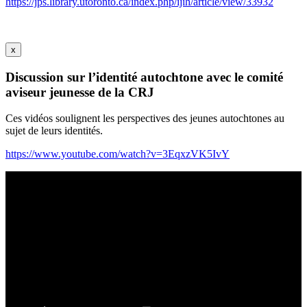
https://jps.library.utoronto.ca/index.php/ijih/article/view/33932
x
Discussion sur l’identité autochtone avec le comité
aviseur jeunesse de la CRJ
Ces vidéos soulignent les perspectives des jeunes autochtones au
sujet de leurs identités.
https://www.youtube.com/watch?v=3EqxzVK5IvY