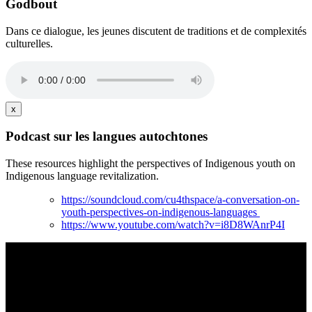
Godbout
Dans ce dialogue, les jeunes discutent de traditions et de complexités
culturelles.
x
Podcast sur les langues autochtones
These resources highlight the perspectives of Indigenous youth on
Indigenous language revitalization.
https://soundcloud.com/cu4thspace/a-conversation-on-
youth-perspectives-on-indigenous-languages
https://www.youtube.com/watch?v=i8D8WAnrP4I