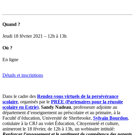
Quand ?
Jeudi 18 février 2021 – 12h à 13h
Où ?
En ligne
Détails et inscriptions
Dans le cadre des
Rendez-vous virtuels de la persévérance
scolaire
, organisés par le
PRÉE (Partenaires pour la réussite
scolaire en Estrie)
,
Sandy Nadeau
, professeure adjointe au
département d’enseignement au préscolaire et au primaire, à la
Faculté d’éducation, Université de Sherbrooke,
Sylvain Bourdon
,
cotiulaire à la CRJ au volet Éducation, Citoyenneté et culture,
animeront le 18 février, de 12h à 13h, un webinaire intitulé:
Renforcer l’engagement et le sentiment de compétence des parents