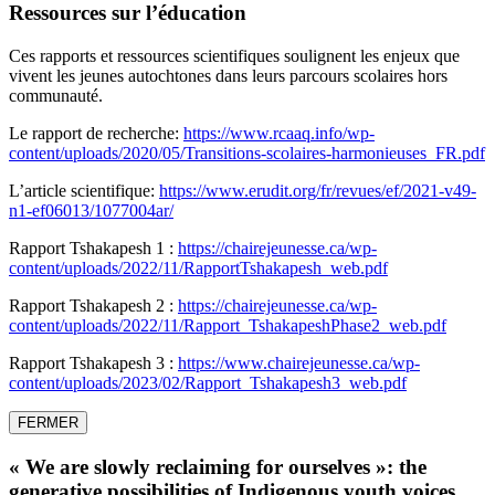
Ressources sur l’éducation
Ces rapports et ressources scientifiques soulignent les enjeux que
vivent les jeunes autochtones dans leurs parcours scolaires hors
communauté.
Le rapport de recherche:
https://www.rcaaq.info/wp-
content/uploads/2020/05/Transitions-scolaires-harmonieuses_FR.pdf
L’article scientifique:
https://www.erudit.org/fr/revues/ef/2021-v49-
n1-ef06013/1077004ar/
Rapport Tshakapesh 1 :
https://chairejeunesse.ca/wp-
content/uploads/2022/11/RapportTshakapesh_web.pdf
Rapport Tshakapesh 2 :
https://chairejeunesse.ca/wp-
content/uploads/2022/11/Rapport_TshakapeshPhase2_web.pdf
Rapport Tshakapesh 3 :
https://www.chairejeunesse.ca/wp-
content/uploads/2023/02/Rapport_Tshakapesh3_web.pdf
FERMER
« We are slowly reclaiming for ourselves »: the
generative possibilities of Indigenous youth voices