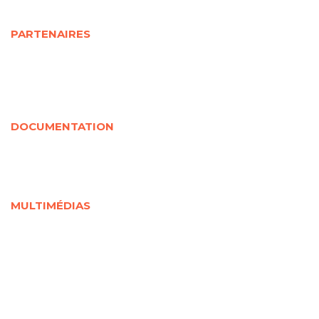
Étudiants
Personnels de recherche
PARTENAIRES
Partenaires universitaires
Partenaires sociocommunautaires
Partenaires gouvernementaux
Organismes rassembleurs
Partenaires internationaux
DOCUMENTATION
Documentation jeunesse
Soutenue par la CRJ
Jeunesse en chiffres
Liée à la Covid-19
MULTIMÉDIAS
Outils visuels
Documents audios et vidéos
Webinaires
Cours en ligne