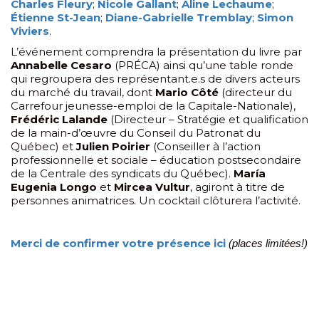
Charles Fleury
;
Nicole Gallant
;
Aline Lechaume
;
Étienne St-Jean
;
Diane-Gabrielle Tremblay
;
Simon
Viviers
.
L’événement comprendra la présentation du livre par
Annabelle Cesaro
(PRÉCA) ainsi qu’une table ronde
qui regroupera des représentant.e.s de divers acteurs
du marché du travail, dont
Mario Côté
(directeur du
Carrefour jeunesse-emploi de la Capitale-Nationale),
Frédéric Lalande
(Directeur – Stratégie et qualification
de la main-d’œuvre du Conseil du Patronat du
Québec) et
Julien Poirier
(Conseiller à l’action
professionnelle et sociale – éducation postsecondaire
de la Centrale des syndicats du Québec).
María
Eugenia Longo
et
Mircea Vultur
, agiront à titre de
personnes animatrices. Un cocktail clôturera l’activité.
Merci de confirmer votre présence ici
(places limitées!)