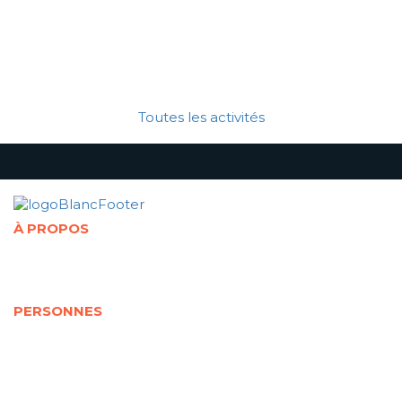
Toutes les activités
À PROPOS
Présentation de la Chaire
Abonnement à l'infolettre
Politique de confidentialité
PERSONNES
Cotitulaires
Cochercheurs
Représentants partenaires
Jeunes