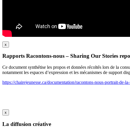
x
Rapports Racontons-nous – Sharing Our Stories repo
Ce document synthétise les propos et données récoltés lors de la cons
notamment les espaces d’expression et les mécanismes de support disp
https://chairejeunesse.ca/documentation/racontons-nous-portrait-de-la-
x
La diffusion créative