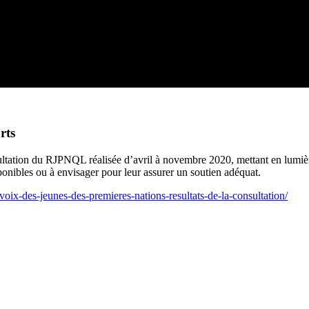
rts
ultation du RJPNQL réalisée d’avril à novembre 2020, mettant en lumièr
onibles ou à envisager pour leur assurer un soutien adéquat.
voix-des-jeunes-des-premieres-nations-resultats-de-la-consultation/