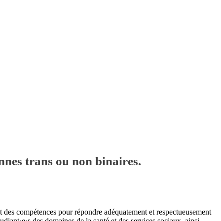
nnes trans ou non binaires.
ent des compétences pour répondre adéquatement et respectueusement
udiant·e·s des domaines de la santé et des services sociaux, ainsi