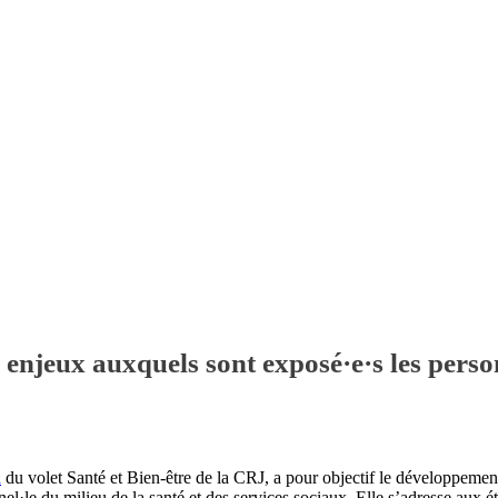
 enjeux auxquels sont exposé·e·s les perso
n
du volet Santé et Bien-être de la CRJ, a pour objectif le développem
el·le du milieu de la santé et des services sociaux. Elle s’adresse aux ét