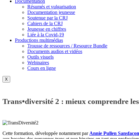
Documentation
Résumés et vulgarisation
Documentation jeunesse
Soutenue par la CRJ
Cahiers de la CRJ
Jeunesse en chiffres
Liée à la Covid-19
Productions multimédias
Trousse de ressources / Resource Bundle
Documents audios et vidéos
Outils visuels
Webinaires
Cours en ligne
X
Trans•diversité 2 : mieux comprendre les
Cette formation, développée notamment par
Annie Pullen Sansfaço
aux besoins des personnes trans et non binaires en tant que professionn