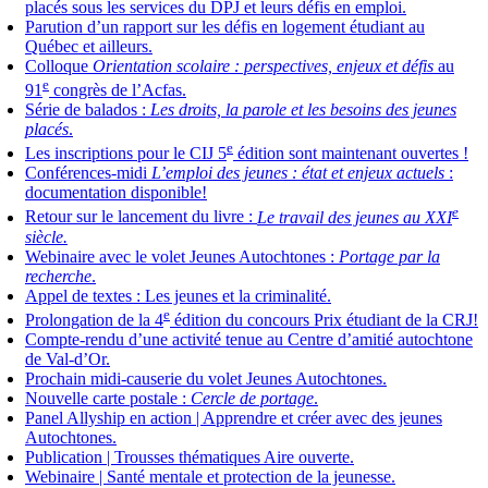
placés sous les services du DPJ et leurs défis en emploi.
Parution d’un rapport sur les défis en logement étudiant au
Québec et ailleurs.
Colloque
Orientation scolaire : perspectives, enjeux et défis
au
e
91
congrès de l’Acfas.
Série de balados :
Les droits, la parole et les besoins des jeunes
placés
.
e
Les inscriptions pour le CIJ 5
édition sont maintenant ouvertes !
Conférences-midi
L’emploi des jeunes : état et enjeux actuels
:
documentation disponible!
e
Retour sur le lancement du livre :
Le travail des jeunes au XXI
siècle.
Webinaire avec le volet Jeunes Autochtones :
Portage par la
recherche
.
Appel de textes : Les jeunes et la criminalité.
e
Prolongation de la 4
édition du concours Prix étudiant de la CRJ!
Compte-rendu d’une activité tenue au Centre d’amitié autochtone
de Val-d’Or.
Prochain midi-causerie du volet Jeunes Autochtones.
Nouvelle carte postale :
Cercle de portage
.
Panel Allyship en action | Apprendre et créer avec des jeunes
Autochtones.
Publication | Trousses thématiques Aire ouverte.
Webinaire | Santé mentale et protection de la jeunesse.