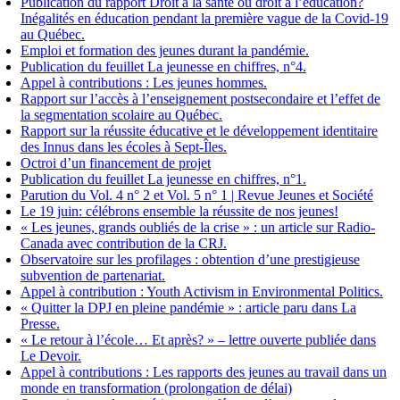
Publication du rapport Droit à la santé ou droit à l’éducation?
Inégalités en éducation pendant la première vague de la Covid-19
au Québec.
Emploi et formation des jeunes durant la pandémie.
Publication du feuillet La jeunesse en chiffres, n°4.
Appel à contributions : Les jeunes hommes.
Rapport sur l’accès à l’enseignement postsecondaire et l’effet de
la segmentation scolaire au Québec.
Rapport sur la réussite éducative et le développement identitaire
des Innus dans les écoles à Sept-Îles.
Octroi d’un financement de projet
Publication du feuillet La jeunesse en chiffres, n°1.
Parution du Vol. 4 n° 2 et Vol. 5 n° 1 | Revue Jeunes et Société
Le 19 juin: célébrons ensemble la réussite de nos jeunes!
« Les jeunes, grands oubliés de la crise » : un article sur Radio-
Canada avec contribution de la CRJ.
Observatoire sur les profilages : obtention d’une prestigieuse
subvention de partenariat.
Appel à contribution : Youth Activism in Environmental Politics.
« Quitter la DPJ en pleine pandémie » : article paru dans La
Presse.
« Le retour à l’école… Et après? » – lettre ouverte publiée dans
Le Devoir.
Appel à contributions : Les rapports des jeunes au travail dans un
monde en transformation (prolongation de délai)