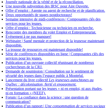
Journée nationale de la vérité et de la réconciliation.
Une nouvelle subvention des IRSC pour Aire Ouverte.
Offre d’emploi : Agente ou agent de recherche et de planification.
Deux opportunités de stages postdoctoraux!
Semaine intensive de midi-conférences | Composantes clés des
services pour les jeunes.
Offre d’emploi : Technicienne ou technicien en recherche.
Rencontre des membres du volet Emploi et Entrepreneuriat.
Événement à ne pas manquer!
Webinaire | Santé mentale et protection de la jeunesse maintenant
disponible.
La trousse de ressources est maintenant disponible!
Série de conférences disponibles en ligne | Composantes clés des
services pour les jeunes.
Publication d’un ouvrage collectif réunissant de nombreux
cochercheurs de la CRJ.
Demande de soumission | Consultation sur le sentiment de
sécurité des jeunes dans l’espace public à Montréal.
Lancement du livre collectif
Les jeunesses autochtones au
Québec : décolonisation, fierté et engagement
.
Présentation portant sur les jeunes « ni en emploi, ni aux études,
ni en formation » (NEEF).
Forum | La confiance dans la science : une question de
communication?
Publication d’un rapport |
Une consommation de services sociaux