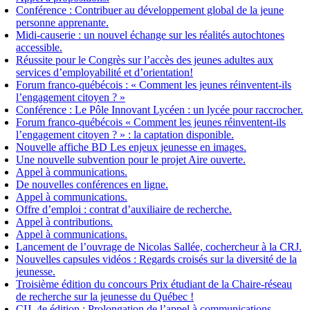
Conférence : Contribuer au développement global de la jeune
personne apprenante.
Midi-causerie : un nouvel échange sur les réalités autochtones
accessible.
Réussite pour le Congrès sur l’accès des jeunes adultes aux
services d’employabilité et d’orientation!
Forum franco-québécois : « Comment les jeunes réinventent-ils
l’engagement citoyen ? »
Conférence : Le Pôle Innovant Lycéen : un lycée pour raccrocher.
Forum franco-québécois « Comment les jeunes réinventent-ils
l’engagement citoyen ? » : la captation disponible.
Nouvelle affiche BD Les enjeux jeunesse en images.
Une nouvelle subvention pour le projet Aire ouverte.
Appel à communications.
De nouvelles conférences en ligne.
Appel à communications.
Offre d’emploi : contrat d’auxiliaire de recherche.
Appel à contributions.
Appel à communications.
Lancement de l’ouvrage de Nicolas Sallée, cochercheur à la CRJ.
Nouvelles capsules vidéos : Regards croisés sur la diversité de la
jeunesse.
Troisième édition du concours Prix étudiant de la Chaire-réseau
de recherche sur la jeunesse du Québec !
CIJ, 4e édition : Prolongation de l’appel à communications.