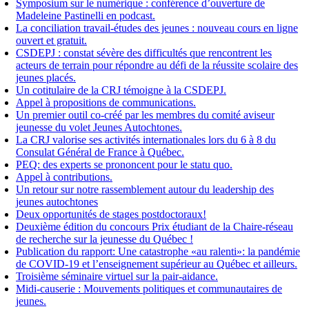
Symposium sur le numérique : conférence d’ouverture de
Madeleine Pastinelli en podcast.
La conciliation travail-études des jeunes : nouveau cours en ligne
ouvert et gratuit.
CSDEPJ : constat sévère des difficultés que rencontrent les
acteurs de terrain pour répondre au défi de la réussite scolaire des
jeunes placés.
Un cotitulaire de la CRJ témoigne à la CSDEPJ.
Appel à propositions de communications.
Un premier outil co-créé par les membres du comité aviseur
jeunesse du volet Jeunes Autochtones.
La CRJ valorise ses activités internationales lors du 6 à 8 du
Consulat Général de France à Québec.
PEQ: des experts se prononcent pour le statu quo.
Appel à contributions.
Un retour sur notre rassemblement autour du leadership des
jeunes autochtones
Deux opportunités de stages postdoctoraux!
Deuxième édition du concours Prix étudiant de la Chaire-réseau
de recherche sur la jeunesse du Québec !
Publication du rapport: Une catastrophe «au ralenti»: la pandémie
de COVID-19 et l’enseignement supérieur au Québec et ailleurs.
Troisième séminaire virtuel sur la pair-aidance.
Midi-causerie : Mouvements politiques et communautaires de
jeunes.