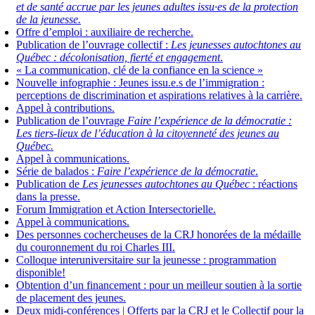
et de santé accrue par les jeunes adultes issu·es de la protection
de la jeunesse.
Offre d’emploi : auxiliaire de recherche.
Publication de l’ouvrage collectif :
Les jeunesses autochtones au
Québec : décolonisation, fierté et engagement
.
« La communication, clé de la confiance en la science »
Nouvelle infographie : Jeunes issu.e.s de l’immigration :
perceptions de discrimination et aspirations relatives à la carrière.
Appel à contributions.
Publication de l’ouvrage
Faire l’expérience de la démocratie :
Les tiers-lieux de l’éducation à la citoyenneté des jeunes au
Québec.
Appel à communications.
Série de balados :
Faire l’expérience de la démocratie
.
Publication de
Les jeunesses autochtones au Québec
: réactions
dans la presse.
Forum Immigration et Action Intersectorielle.
Appel à communications.
Des personnes cochercheuses de la CRJ honorées de la médaille
du couronnement du roi Charles III.
Colloque interuniversitaire sur la jeunesse : programmation
disponible!
Obtention d’un financement : pour un meilleur soutien à la sortie
de placement des jeunes.
Deux midi-conférences | Offerts par la CRJ et le Collectif pour la