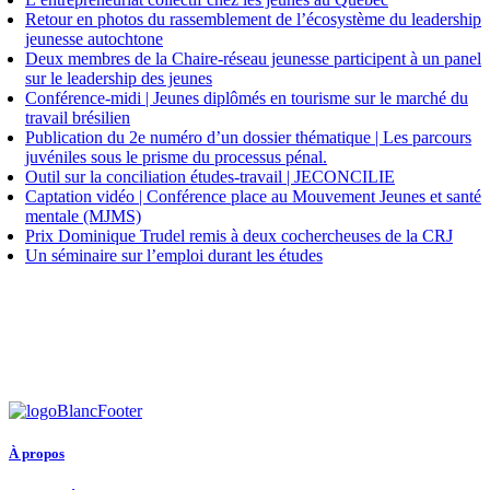
Retour en photos du rassemblement de l’écosystème du leadership
jeunesse autochtone
Deux membres de la Chaire-réseau jeunesse participent à un panel
sur le leadership des jeunes
Conférence-midi | Jeunes diplômés en tourisme sur le marché du
travail brésilien
Publication du 2e numéro d’un dossier thématique | Les parcours
juvéniles sous le prisme du processus pénal.
Outil sur la conciliation études-travail | JECONCILIE
Captation vidéo | Conférence place au Mouvement Jeunes et santé
mentale (MJMS)
Prix Dominique Trudel remis à deux cochercheuses de la CRJ
Un séminaire sur l’emploi durant les études
À propos