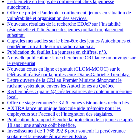
Le bien-être en temps de confinement chez la jeunesse
autochtone.
Offre de projet : Pandémie, confinement, jeunes en situation de
vulnérabilité et organisation des services.
Nouveaux résultats de la recherche EDJeP sur l’instabilité
résidentielle et l’itinérance des jeunes quittant un placement
substitut.
Capsules mensuelles sur le bien-être des jeunes Autochtones et
pandémie : un article sur ici.radio-canada.ca.
Publication du feuillet La jeunesse en chiffres, n°3.
Nouvelle publication : Une chercheure CRJ lance un ouvrage sur
le repreneuriat
Nouveau cours en ligne et gratuit (CLOM-MOOC) sur le
télétravail réalisé par la professeure Diane-Gabrielle Tremblay.
Lettre ouverte de la CRJ au Premier Ministre dénonçant le
racisme systémique envers les Autochtones au Québec.
Recherché.es : quatre (4) créateurs/trices de contenu numérique
local.
Offre de stage rémunéré : 3 à 6 jeunes visionnaires recherchés.
AXTRA lance un unique fascicule aide-mémoire pour les
employeurs sur l’accueil et l’intégration des stagiaires.
Publication du rapport Étendre la protection de la jeunesse après
18 ans : une analyse coût-bénéfice.
Investissement de 1 768 392 $ pour soutenir la persévérance
scolaire et la réussite éducative en Estrie.