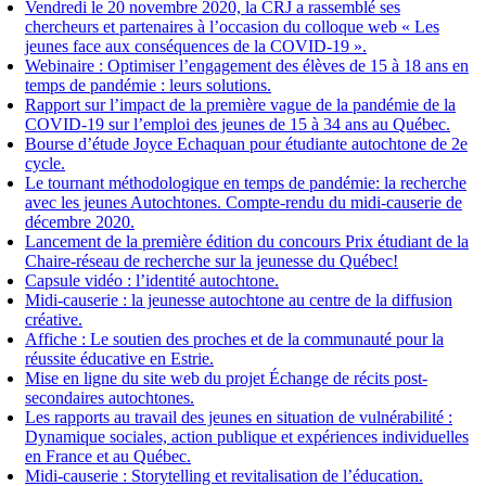
Vendredi le 20 novembre 2020, la CRJ a rassemblé ses
chercheurs et partenaires à l’occasion du colloque web « Les
jeunes face aux conséquences de la COVID-19 ».
Webinaire : Optimiser l’engagement des élèves de 15 à 18 ans en
temps de pandémie : leurs solutions.
Rapport sur l’impact de la première vague de la pandémie de la
COVID-19 sur l’emploi des jeunes de 15 à 34 ans au Québec.
Bourse d’étude Joyce Echaquan pour étudiante autochtone de 2e
cycle.
Le tournant méthodologique en temps de pandémie: la recherche
avec les jeunes Autochtones. Compte-rendu du midi-causerie de
décembre 2020.
Lancement de la première édition du concours Prix étudiant de la
Chaire-réseau de recherche sur la jeunesse du Québec!
Capsule vidéo : l’identité autochtone.
Midi-causerie : la jeunesse autochtone au centre de la diffusion
créative.
Affiche : Le soutien des proches et de la communauté pour la
réussite éducative en Estrie.
Mise en ligne du site web du projet Échange de récits post-
secondaires autochtones.
Les rapports au travail des jeunes en situation de vulnérabilité :
Dynamique sociales, action publique et expériences individuelles
en France et au Québec.
Midi-causerie : Storytelling et revitalisation de l’éducation.