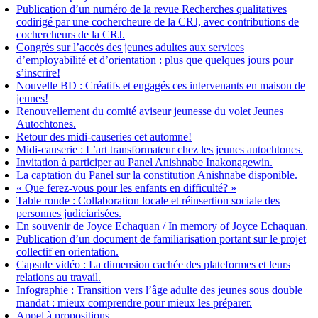
Publication d’un numéro de la revue Recherches qualitatives
codirigé par une cochercheure de la CRJ, avec contributions de
cochercheurs de la CRJ.
Congrès sur l’accès des jeunes adultes aux services
d’employabilité et d’orientation : plus que quelques jours pour
s’inscrire!
Nouvelle BD : Créatifs et engagés ces intervenants en maison de
jeunes!
Renouvellement du comité aviseur jeunesse du volet Jeunes
Autochtones.
Retour des midi-causeries cet automne!
Midi-causerie : L’art transformateur chez les jeunes autochtones.
Invitation à participer au Panel Anishnabe Inakonagewin.
La captation du Panel sur la constitution Anishnabe disponible.
« Que ferez-vous pour les enfants en difficulté? »
Table ronde : Collaboration locale et réinsertion sociale des
personnes judiciarisées.
En souvenir de Joyce Echaquan / In memory of Joyce Echaquan.
Publication d’un document de familiarisation portant sur le projet
collectif en orientation.
Capsule vidéo : La dimension cachée des plateformes et leurs
relations au travail.
Infographie : Transition vers l’âge adulte des jeunes sous double
mandat : mieux comprendre pour mieux les préparer.
Appel à propositions.