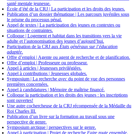
santé mentale jeunesse.
École d’été de la CRJ | La participation et les droits des jeunes.
Publication d’un dossier thématique | Les parcours juvéniles sous
le prisme du processus pénal.
Appel de textes | La participation des jeunes en contextes ou
situations de contraintes.
Colloque | Logement et habitat dans les transitions vers la vie
adulte et l’autonomisation des jeunes d’aujourd’hui.
Participation de la CRJ aux
États généraux sur l’éducation
adaptée
.
Offre d’emploi | Agente ou agent de recherche et de planification.
Offre d’emploi | Professeure ou professeur.
Appel à articles | Jeunesses privilégiées.
Appel à contributions | Jeunesses globales.
Symposium | La recherche
avec
du point de vue des personnes
premières concernées.
Appel à candidatures | Mémoire de maîtrise financé.
Colloque la participation et les droits des jeunes : les inscriptions
sont ouvertes!
Une autre cochercheuse de la CRJ récompensée de la Médaille du
Roi Charles III.
Publication d’un livre sur la formation au travail sous une
perspective de genre.
Symposium arctique | perspectives sur le genre.
Appel à participation | Projet de recherche
Faire route ensemble
.