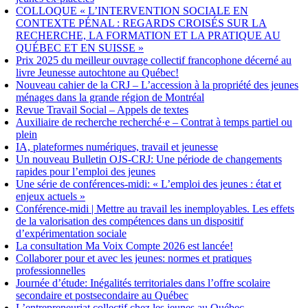
COLLOQUE « L’INTERVENTION SOCIALE EN
CONTEXTE PÉNAL : REGARDS CROISÉS SUR LA
RECHERCHE, LA FORMATION ET LA PRATIQUE AU
QUÉBEC ET EN SUISSE »
Prix 2025 du meilleur ouvrage collectif francophone décerné au
livre Jeunesse autochtone au Québec!
Nouveau cahier de la CRJ – L’accession à la propriété des jeunes
ménages dans la grande région de Montréal
Revue Travail Social – Appels de textes
Auxiliaire de recherche recherché·e – Contrat à temps partiel ou
plein
IA, plateformes numériques, travail et jeunesse
Un nouveau Bulletin OJS-CRJ: Une période de changements
rapides pour l’emploi des jeunes
Une série de conférences-midi: « L’emploi des jeunes : état et
enjeux actuels »
Conférence-midi | Mettre au travail les inemployables. Les effets
de la valorisation des compétences dans un dispositif
d’expérimentation sociale
La consultation Ma Voix Compte 2026 est lancée!
Collaborer pour et avec les jeunes: normes et pratiques
professionnelles
Journée d’étude: Inégalités territoriales dans l’offre scolaire
secondaire et postsecondaire au Québec
L’entrepreneuriat collectif chez les jeunes au Québec