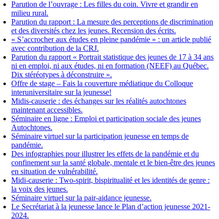
Parution de l’ouvrage : Les filles du coin. Vivre et grandir en
milieu rural.
Parution du rapport : La mesure des perceptions de discrimination
et des diversités chez les jeunes. Recension des écrits.
« S’accrocher aux études en pleine pandémie » : un article publié
avec contribution de la CRJ.
Parution du rapport « Portrait statistique des jeunes de 17 à 34 ans
ni en emploi, ni aux études, ni en formation (NEEF) au Québec.
Dix stéréotypes à déconstruire ».
Offre de stage – Fais la couverture médiatique du Colloque
interuniversitaire sur la jeunesse!
Midis-causerie : des échanges sur les réalités autochtones
maintenant accessibles.
Séminaire en ligne : Emploi et participation sociale des jeunes
Autochtones.
Séminaire virtuel sur la participation jeunesse en temps de
pandémie.
Des infographies pour illustrer les effets de la pandémie et du
confinement sur la santé globale, mentale et le bien-être des jeunes
en situation de vulnérabilité.
Midi-causerie : Two-spirit, bispiritualité et les identités de genre :
la voix des jeunes.
Séminaire virtuel sur la pair-aidance jeunesse.
Le Secrétariat à la jeunesse lance le Plan d’action jeunesse 2021-
2024.