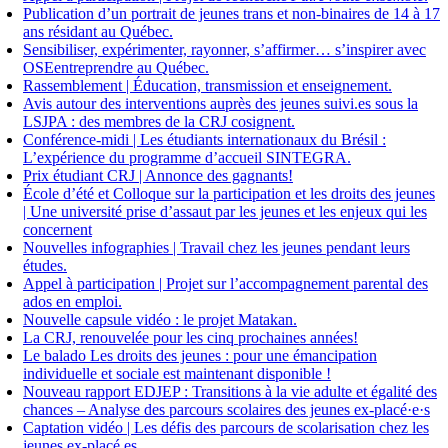
Publication d’un portrait de jeunes trans et non-binaires de 14 à 17
ans résidant au Québec.
Sensibiliser, expérimenter, rayonner, s’affirmer… s’inspirer avec
OSEentreprendre au Québec.
Rassemblement | Éducation, transmission et enseignement.
Avis autour des interventions auprès des jeunes suivi.es sous la
LSJPA : des membres de la CRJ cosignent.
Conférence-midi | Les étudiants internationaux du Brésil :
L’expérience du programme d’accueil SINTEGRA.
Prix étudiant CRJ | Annonce des gagnants!
École d’été et Colloque sur la participation et les droits des jeunes
| Une université prise d’assaut par les jeunes et les enjeux qui les
concernent
Nouvelles infographies | Travail chez les jeunes pendant leurs
études.
Appel à participation | Projet sur l’accompagnement parental des
ados en emploi.
Nouvelle capsule vidéo : le projet Matakan.
La CRJ, renouvelée pour les cinq prochaines années!
Le balado Les droits des jeunes : pour une émancipation
individuelle et sociale est maintenant disponible !
Nouveau rapport EDJEP : Transitions à la vie adulte et égalité des
chances – Analyse des parcours scolaires des jeunes ex-placé·e·s
Captation vidéo | Les défis des parcours de scolarisation chez les
jeunes ex-placé.es