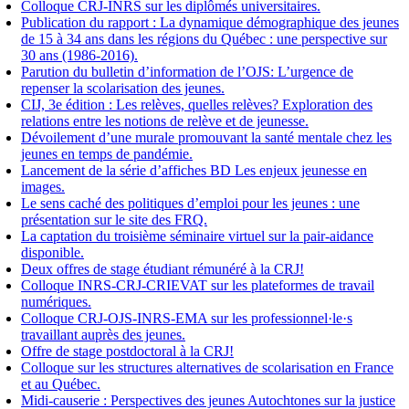
Colloque CRJ-INRS sur les diplômés universitaires.
Publication du rapport : La dynamique démographique des jeunes
de 15 à 34 ans dans les régions du Québec : une perspective sur
30 ans (1986-2016).
Parution du bulletin d’information de l’OJS: L’urgence de
repenser la scolarisation des jeunes.
CIJ, 3e édition : Les relèves, quelles relèves? Exploration des
relations entre les notions de relève et de jeunesse.
Dévoilement d’une murale promouvant la santé mentale chez les
jeunes en temps de pandémie.
Lancement de la série d’affiches BD Les enjeux jeunesse en
images.
Le sens caché des politiques d’emploi pour les jeunes : une
présentation sur le site des FRQ.
La captation du troisième séminaire virtuel sur la pair-aidance
disponible.
Deux offres de stage étudiant rémunéré à la CRJ!
Colloque INRS-CRJ-CRIEVAT sur les plateformes de travail
numériques.
Colloque CRJ-OJS-INRS-EMA sur les professionnel·le·s
travaillant auprès des jeunes.
Offre de stage postdoctoral à la CRJ!
Colloque sur les structures alternatives de scolarisation en France
et au Québec.
Midi-causerie : Perspectives des jeunes Autochtones sur la justice