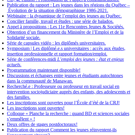
Publication du rapport : Les jeunes dans les régions du Québec –
Évolution de la situation démographique 1986-2021.
Webinaire : la dynamique de l’emploi des jeunes au Québec.
Concilier famille, travail et études : une série de balados.
Appel à propositions : Les 11e Rencontres Jeunes & Sociétés.
Obtention d’un financement du Ministère de l’Emploi et de la
Solidarité sociale.
Série de capsules vidéo : les diplômés universitaires.
Symposium | Les diplômé.e.s universitaires : accès aux études,
insertion professionnelle et rapport formation/emploi.
Série de conférences-midi
L’emploi des jeunes : état et enjeux
actuels
.
Programmation maintenant disponible!
Discussions et échanges entre jeunes et étudiants autochtones
dans la communauté de Manawan.
Recherché.e : Professeure ou professeur en travail social en
intervention sociojudiciaire auprès des enfants, des adolescents et
des familles.
Les inscriptions sont ouvertes pour l’École d’été de la CRJ!
Les inscriptions sont ouvertes!
Colloque « Planche la recherche : quand BD et sciences sociales
s’emmêlent » !
Deux offres de stages postdoctoraux!
Publication du rapport Comment les jeunes réinventent-ils