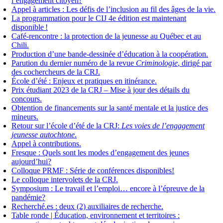
l’engagement citoyen?
Appel à articles : Les défis de l’inclusion au fil des âges de la vie.
La programmation pour le CIJ 4e édition est maintenant
disponible !
Café-rencontre : la protection de la jeunesse au Québec et au
Chili.
Production d’une bande-dessinée d’éducation à la coopération.
Parution du dernier numéro de la revue
Criminologie
, dirigé par
des cochercheurs de la CRJ.
École d’été : Enjeux et pratiques en itinérance.
Prix étudiant 2023 de la CRJ – Mise à jour des détails du
concours.
Obtention de financements sur la santé mentale et la justice des
mineurs.
Retour sur l’école d’été de la CRJ:
Les voies de l’engagement
jeunesse autochtone
.
Appel à contributions.
Fresque : Quels sont les modes d’engagement des jeunes
aujourd’hui?
Colloque PRMF : Série de conférences disponibles!
Le colloque intervolets de la CRJ.
Symposium : Le travail et l’emploi… encore à l’épreuve de la
pandémie?
Recherché.es : deux (2) auxiliaires de recherche.
Table ronde | Éducation, environnement et territoires :