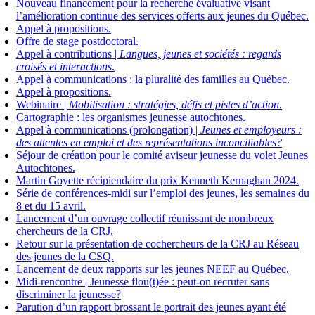
Nouveau financement pour la recherche évaluative visant
l’amélioration continue des services offerts aux jeunes du Québec.
Appel à propositions.
Offre de stage postdoctoral.
Appel à contributions |
Langues, jeunes et sociétés : regards
croisés et interactions
.
Appel à communications : la pluralité des familles au Québec.
Appel à propositions.
Webinaire |
Mobilisation : stratégies, défis et pistes d’action
.
Cartographie : les organismes jeunesse autochtones.
Appel à communications (prolongation) |
Jeunes et employeurs :
des attentes en emploi et des représentations inconciliables?
Séjour de création pour le comité aviseur jeunesse du volet Jeunes
Autochtones.
Martin Goyette récipiendaire du prix Kenneth Kernaghan 2024.
Série de conférences-midi sur l’emploi des jeunes, les semaines du
8 et du 15 avril.
Lancement d’un ouvrage collectif réunissant de nombreux
chercheurs de la CRJ.
Retour sur la présentation de cochercheurs de la CRJ au Réseau
des jeunes de la CSQ.
Lancement de deux rapports sur les jeunes NEEF au Québec.
Midi-rencontre | Jeunesse flou(t)ée : peut-on recruter sans
discriminer la jeunesse?
Parution d’un rapport brossant le portrait des jeunes ayant été