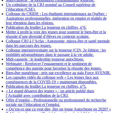
Midi-causerie : la mobilisation communautaire jeunesse.
Un cotitulaire de la CRJ nominé au Conseil supérieur de
l’éducation (CSE).
Colloque du CRIDE : Les étudiants internationaux au Québec :
Aspirations professionnelles, intégration en emploi et réalités de
leur rétention dans les régions.
Publication du feuillet La jeunesse en chiffres, n°6.
Mettre à profit la voix des jeunes pour soutenir le bien-être et la
réussite d’une diversité d’élèves en contexte scolaire.
Colloque CRJ à l’Acfas : Autonomie, mieux-être et santé mentale
dans les parcours des jeunes.
Colloque interuniversitaire sur la jeunesse (CIJ), 2e édition : les
mobilités géographiques dans le passage à la vie adulte.
Midi-causerie : le leadership jeunesse autochtone.
Webinaire : Renforcer l’engagement et le sentiment de
compétence des parents pour favoriser la réussite des jeunes.
Bien-être numérique : prix par excellence au gala Force AVENIR.
Les capsules vidéo du colloque web « Les jeunes face aux
conséquences de la COVID-19 » maintenant disponibles.
Publication du feuillet La jeunesse en chiffres, n°5.
« Le grand désarroi des jeunes » : un article publié dans
l’Actualité avec contribution de la CRJ.
Offre d’emploi – Professionnelle ou professionnel de recherche
sociale sur l’éducation et l’emploi.
« Qu’est-ce que ça veut dire, être un jeune Autochtone en 2020? »