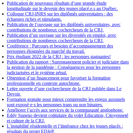
Publication de nouveaux résultats d’une grande étude
longitudinale sur le devenir des jeunes placé.e.s au Québec.
Colloque CRJ-INRS sur les diplômés universitaires : des
échanges riches et stimulants.
Publication de l’ouvrage sur les diplômés universitaires, avec
contributions de nombreux cochercheurs de la CRJ.
Publication d’un ouvrage sur les diversités en emploi, avec
contributions de nombreux cochercheurs de la CRJ.
Conférence : Parcours et besoins d’accompagnement des
personnes éloignées du marché du travail.
Prix étudiant 2022 de la CRJ : les personnes gagnantes!
Publication du rapport : Surengagement policier et judiciaire dans
la gestion de la pandémie : Conséquences pour les personnes
judiciarisées et le système pénal.
Obtention d’un financement pour favoriser la formation
professionnelle en contexte autochtone.
Lettre ouverte d’une cochercheure de la CRJ publiée dans Le
Devoir.
Formation gratuite pour mieux comprendre les enjeux auxquels
sont exposé·e·s les personnes trans ou non binaires.
Améliorer l’accès aux services de la communauté anglophone.
Eddy Supeno devient cotitulaire du volet Éducation, Citoyenneté
et culture de la CRJ.
L’instabilité résidentielle et l’itinérance chez les jeunes placés :
résultats du projet EDJeP.