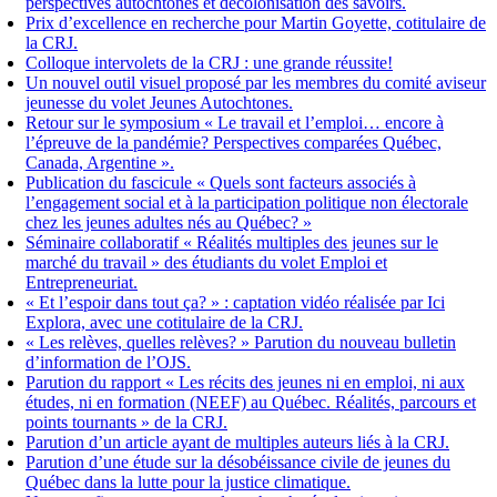
perspectives autochtones et décolonisation des savoirs.
Prix d’excellence en recherche pour Martin Goyette, cotitulaire de
la CRJ.
Colloque intervolets de la CRJ : une grande réussite!
Un nouvel outil visuel proposé par les membres du comité aviseur
jeunesse du volet Jeunes Autochtones.
Retour sur le symposium « Le travail et l’emploi… encore à
l’épreuve de la pandémie? Perspectives comparées Québec,
Canada, Argentine ».
Publication du fascicule « Quels sont facteurs associés à
l’engagement social et à la participation politique non électorale
chez les jeunes adultes nés au Québec? »
Séminaire collaboratif « Réalités multiples des jeunes sur le
marché du travail » des étudiants du volet Emploi et
Entrepreneuriat.
« Et l’espoir dans tout ça? » : captation vidéo réalisée par Ici
Explora, avec une cotitulaire de la CRJ.
« Les relèves, quelles relèves? » Parution du nouveau bulletin
d’information de l’OJS.
Parution du rapport « Les récits des jeunes ni en emploi, ni aux
études, ni en formation (NEEF) au Québec. Réalités, parcours et
points tournants » de la CRJ.
Parution d’un article ayant de multiples auteurs liés à la CRJ.
Parution d’une étude sur la désobéissance civile de jeunes du
Québec dans la lutte pour la justice climatique.