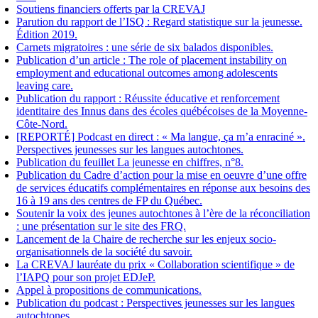
Soutiens financiers offerts par la CREVAJ
Parution du rapport de l’ISQ : Regard statistique sur la jeunesse.
Édition 2019.
Carnets migratoires : une série de six balados disponibles.
Publication d’un article : The role of placement instability on
employment and educational outcomes among adolescents
leaving care.
Publication du rapport : Réussite éducative et renforcement
identitaire des Innus dans des écoles québécoises de la Moyenne-
Côte-Nord.
[REPORTÉ] Podcast en direct : « Ma langue, ça m’a enraciné ».
Perspectives jeunesses sur les langues autochtones.
Publication du feuillet La jeunesse en chiffres, n°8.
Publication du Cadre d’action pour la mise en oeuvre d’une offre
de services éducatifs complémentaires en réponse aux besoins des
16 à 19 ans des centres de FP du Québec.
Soutenir la voix des jeunes autochtones à l’ère de la réconciliation
: une présentation sur le site des FRQ.
Lancement de la Chaire de recherche sur les enjeux socio-
organisationnels de la société du savoir.
La CREVAJ lauréate du prix « Collaboration scientifique » de
l’IAPQ pour son projet EDJeP.
Appel à propositions de communications.
Publication du podcast : Perspectives jeunesses sur les langues
autochtones.