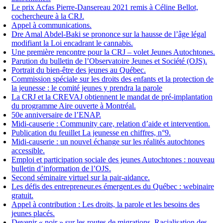
Le prix Acfas Pierre-Dansereau 2021 remis à Céline Bellot,
cochercheure à la CRJ.
Appel à communications.
Dre Amal Abdel-Baki se prononce sur la hausse de l’âge légal
modifiant la Loi encadrant le cannabis.
Une première rencontre pour la CRJ – volet Jeunes Autochtones.
Parution du bulletin de l’Observatoire Jeunes et Société (OJS).
Portrait du bien-être des jeunes au Québec.
Commission spéciale sur les droits des enfants et la protection de
la jeunesse : le comité jeunes y prendra la parole
La CRJ et la CREVAJ obtiennent le mandat de pré-implantation
du programme Aire ouverte à Montréal.
50e anniversaire de l’ENAP.
Midi-causerie : Community care, relation d’aide et intervention.
Publication du feuillet La jeunesse en chiffres, n°9.
Midi-causerie : un nouvel échange sur les réalités autochtones
accessible.
Emploi et participation sociale des jeunes Autochtones : nouveau
bulletin d’information de l’OJS.
Second séminaire virtuel sur la pair-aidance.
Les défis des entrepreneur.es émergent.es du Québec : webinaire
gratuit.
Appel à contribution : Les droits, la parole et les besoins des
jeunes placés.
Devenir « noir » sur les routes de migrations. Racialisation des