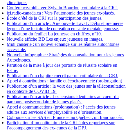
climatique.
Conférence-midi avec Sylvain Bourdon, cotitulaire à la CRJ.
ici.radio-canada.ca : Vers l’autonomie des jeunes ex-placés.
École d’été de la CRJ sur la participation des jeunes.
Publication d’un article : Aire ouverte Laval : Défis et premières
leçons d’une histoire de cocréation en santé mentale jeunesse.
Publication du feuillet La jeunesse en chiffres, n°10.
Nouvelle affiche BD Les enjeux jeunesse en images.
Midi-causerie : un nouvel échange sur les réalités autochtones
accessible.
Nouvelle infographie : Stratégies de consultation pour les jeunes
Autochtones.
Parution de la mise à jour des portraits de réussite scolaire en
Estrie.
Publication d’un chapitre coécrit par un cotitulaire de la CRJ.
Appel à contributions : famille et écocitoyenneté (prolongation)
Publication d’un article : la voix des jeunes sur la téléconsultation
en contexte de COVID-19.
Publication d’un article : Les tensions identitaires au coeur du
parcours postsecondaire de jeunes placés.
Appel à communications (prolongation) : l’accès des jeunes
adultes aux services d’employabilité et d’orientation.
Colloque sur les SAS en France et au Québec : un franc succès!
Participation d’un cotitulaire de la CRJ à des reportages sur
l’accompagnement des ex-jeunes de la DPJ.