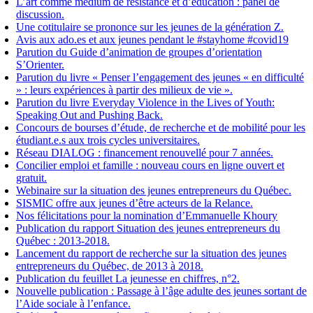
L’art comme médium de résistance et d’éducation : panel de
discussion.
Une cotitulaire se prononce sur les jeunes de la génération Z.
Avis aux ado.es et aux jeunes pendant le #stayhome #covid19
Parution du Guide d’animation de groupes d’orientation
S’Orienter.
Parution du livre « Penser l’engagement des jeunes « en difficulté
» : leurs expériences à partir des milieux de vie ».
Parution du livre Everyday Violence in the Lives of Youth:
Speaking Out and Pushing Back.
Concours de bourses d’étude, de recherche et de mobilité pour les
étudiant.e.s aux trois cycles universitaires.
Réseau DIALOG : financement renouvellé pour 7 années.
Concilier emploi et famille : nouveau cours en ligne ouvert et
gratuit.
Webinaire sur la situation des jeunes entrepreneurs du Québec.
SISMIC offre aux jeunes d’être acteurs de la Relance.
Nos félicitations pour la nomination d’Emmanuelle Khoury
Publication du rapport Situation des jeunes entrepreneurs du
Québec : 2013-2018.
Lancement du rapport de recherche sur la situation des jeunes
entrepreneurs du Québec, de 2013 à 2018.
Publication du feuillet La jeunesse en chiffres, n°2.
Nouvelle publication : Passage à l’âge adulte des jeunes sortant de
l’Aide sociale à l’enfance.